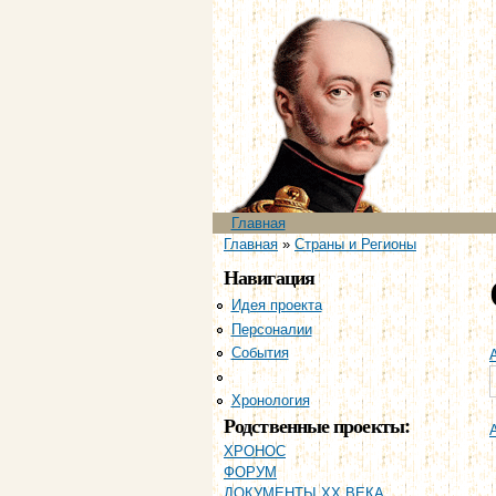
Главное меню
Главная
Вы здесь
Главная
»
Страны и Регионы
Навигация
Идея проекта
Персоналии
События
Страны и регионы
Хронология
Родственные проекты:
ХРОНОС
ФОРУМ
ДОКУМЕНТЫ XX ВЕКА