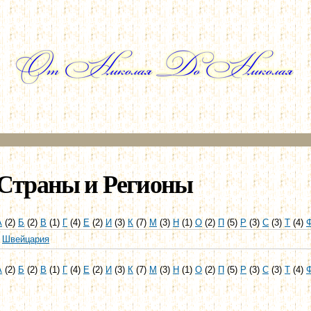
Перейти к
основному
содержанию
Страны и Регионы
А
(2)
Б
(2)
В
(1)
Г
(4)
Е
(2)
И
(3)
К
(7)
М
(3)
Н
(1)
О
(2)
П
(5)
Р
(3)
С
(3)
Т
(4)
Швейцария
А
(2)
Б
(2)
В
(1)
Г
(4)
Е
(2)
И
(3)
К
(7)
М
(3)
Н
(1)
О
(2)
П
(5)
Р
(3)
С
(3)
Т
(4)