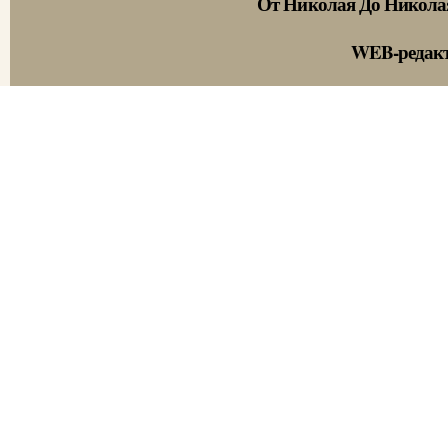
От Николая До Никола
WEB-редак