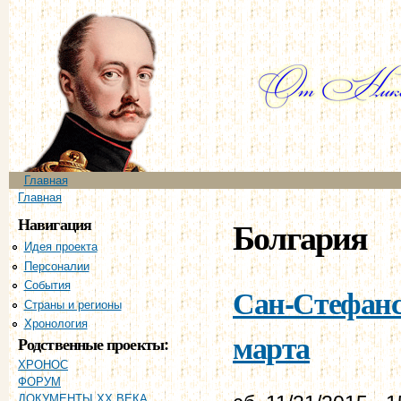
Пе
ос
со
Главное меню
Главная
Вы здесь
Главная
Навигация
Болгария
Идея проекта
Персоналии
События
Сан-Стефанск
Страны и регионы
Хронология
марта
Родственные проекты:
ХРОНОС
ФОРУМ
ДОКУМЕНТЫ XX ВЕКА