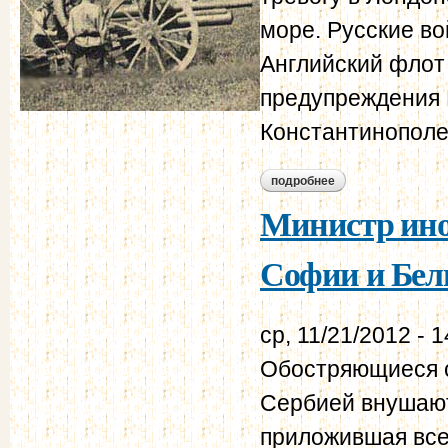
море. Русские в
Английский флот 
предупреждения Р
Константинополе 
подробнее
о сан-стефанский 
Министр ино
Софии и Белг
ср, 11/21/2012 - 1
Обостряющиеся с
Сербией внушают
приложившая все