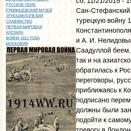
сб, 11/21/2015 - 1
РУССКОЕ ПОЛЕ
Сан-Стефанский 
РУМЯНЦЕВСКИЙ МУЗЕЙ
ЭТНОЦИКЛОПЕДИЯ
турецкую войну 1
СЛАВЯНСТВО
ПЕРВАЯ МИРОВАЯ
Константинополя
АПСУАРА
ВОЙНА 1812 ГОДА
и А. И. Нелидовы
МОСКОВИЯ
Саадуллой беем.
так и на азиатск
обратилась к Рос
переговоры, рус
приближаясь к Ко
подписано переми
должны были заня
подойти к самом
тревогу в Лондо