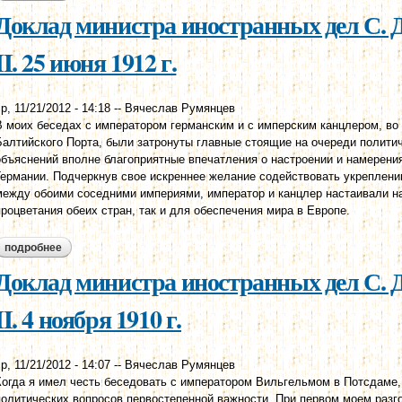
1914 г.
Доклад министра иностранных дел С. 
II. 25 июня 1912 г.
р, 11/21/2012 - 14:18
--
Вячеслав Румянцев
В моих беседах с императором германским и с имперским канцлером, во
Балтийского Порта, были затронуты главные стоящие на очереди политич
объяснений вполне благоприятные впечатления о настроении и намерени
Германии. Подчеркнув свое искреннее желание содействовать укреплен
между обоими соседними империями, император и канцлер настаивали на
процветания обеих стран, так и для обеспечения мира в Европе.
подробнее
о доклад министра иностранных дел с. д. сазонова николаю ii. 
Доклад министра иностранных дел С. 
II. 4 ноября 1910 г.
р, 11/21/2012 - 14:07
--
Вячеслав Румянцев
Когда я имел честь беседовать с императором Вильгельмом в Потсдаме,
политических вопросов первостепенной важности. При первом моем разго