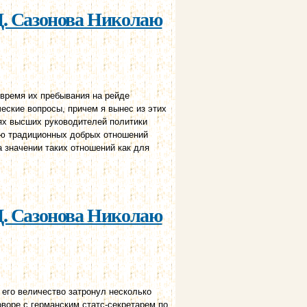
Д. Сазонова Николаю
 время их пребывания на рейде
еские вопросы, причем я вынес из этих
ях высших руководителей политики
ию традиционных добрых отношений
 значении таких отношений как для
25 июня 1912 г.
Д. Сазонова Николаю
 его величество затронул несколько
воре с германским статс-секретарем по