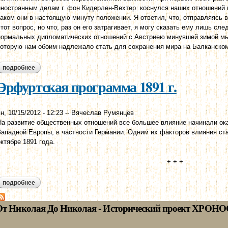
иностранным делам г. фон Кидерлен-Вехтер коснулся наших отношений к
каком они в настоящую минуту положении. Я ответил, что, отправляясь в
этот вопрос, но что, раз он его затрагивает, я могу сказать ему лишь с
нормальных дипломатических отношений с Австриею минувшей зимой мы
которую нам обоим надлежало стать для сохранения мира на Балканском
подробнее
о доклад министра иностранных дел с. д. сазонова николаю ii. 4
Эрфуртская программа 1891 г.
н, 10/15/2012 - 12:23
--
Вячеслав Румянцев
На развитие общественных отношений все большее влияние начинали ок
Западной Европы, в частности Германии. Одним их факторов влияния ст
октябре 1891 года.
+ + +
подробнее
о эрфуртская программа 1891 г.
От Николая До Николая - Исторический проект ХРОНО