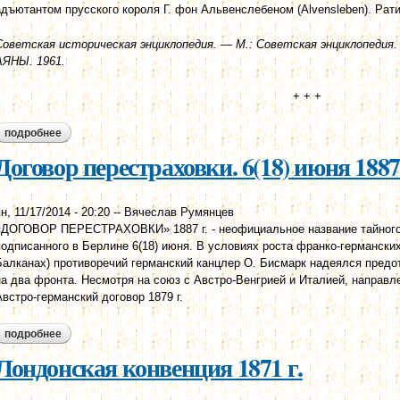
адъютантом прусского короля Г. фон Альвенслебеном (Alvensleben). Рат
Советская историческая энциклопедия. — М.: Советская энциклопедия
АЯНЫ. 1961.
+ + +
подробнее
о альвенслевена конвенция 1863 года, 8 февраля
Договор перестраховки. 6(18) июня 1887 
н, 11/17/2014 - 20:20
--
Вячеслав Румянцев
«ДОГОВОР ПЕРЕСТРАХОВКИ» 1887 г. - неофициальное название тайного 
подписанного в Берлине 6(18) июня. В условиях роста франко-германских 
Балканах) противоречий германский канцлер О. Бисмарк надеялся предо
на два фронта. Несмотря на союз с Австро-Венгрией и Италией, направл
Австро-германский договор 1879 г.
подробнее
о договор перестраховки. 6(18) июня 1887 г.
Лондонская конвенция 1871 г.