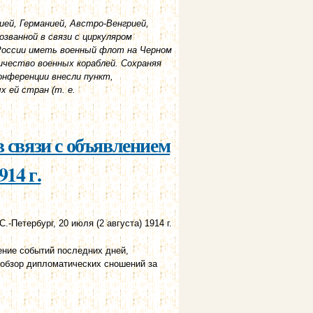
цией, Германией, Австро-Венгрией,
званной в связи с циркуляром
 России иметь военный флот на Черном
ичество военных кораблей. Сохраняя
онференции внесли пункт,
 ей стран (т. е.
 связи с объявлением
914 г.
С.-Петербург, 20 июля (2 августа) 1914 г.
ение событий последних дней,
 обзор дипломатических сношений за
м войны германией. 20 июля (2 августа)