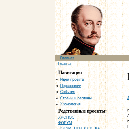
Главное меню
Главная
Вы здесь
Главная
Навигация
Идея проекта
Персоналии
События
Страны и регионы
Хронология
Родственные проекты:
п
ХРОНОС
ФОРУМ
ДОКУМЕНТЫ XX ВЕКА