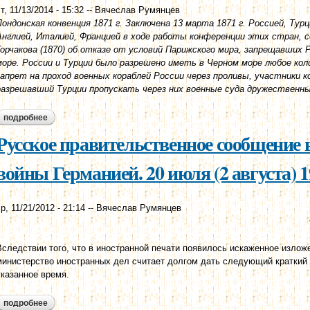
т, 11/13/2014 - 15:32
--
Вячеслав Румянцев
Лондонская конвенция 1871 г. Заключена 13 марта 1871 г. Россией, Тур
Англией, Италией, Францией в ходе работы конференции этих стран, со
Горчакова (1870) об отказе от условий Парижского мира, запрещавших
море. России и Турции было разрешено иметь в Черном море любое кол
запрет на проход военных кораблей России через проливы, участники к
разрешавший Турции пропускать через них военные суда дружественных
подробнее
о лондонская конвенция 1871 г.
Русское правительственное сообщение в
войны Германией. 20 июля (2 августа) 1
р, 11/21/2012 - 21:14
--
Вячеслав Румянцев
Вследствии того, что в иностранной печати появилось искаженное излож
министерство иностранных дел считает долгом дать следующий краткий
указанное время.
подробнее
о русское правительственное сообщение в связи с объявление