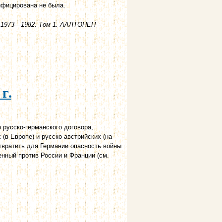
ифицирована не была.
. 1973—1982. Том 1. ААЛТОНЕН –
г.
русско-германского договора,
(в Европе) и русско-австрийских (на
твратить для Германии опасность войны
енный против России и Франции (см.