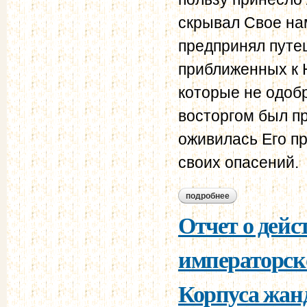
скрывал Свое нам
предпринял путе
приближенных к 
которые не одобр
восторгом был пр
оживилась Его п
своих опасений.
подробнее
о отчет о действи
жандармов за 1855
Отчет о дейс
императорск
Корпуса жанд