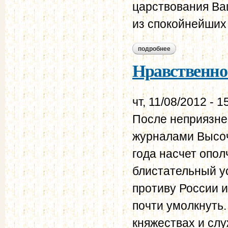
царствования Ва
из спокойнейших 
подробнее
о нравственно-поли
Нравственно-
чт, 11/08/2012 - 1
После неприязне
журналами Высоч
года насчет опо
блистательный у
противу России и
почти умолкнуть
княжествах и сл