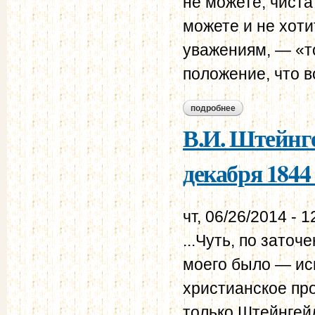
не можете, чиста
можете и не хот
уважениям, — «то
положение, что в
подробнее
о в.и. штейнгейль –
В.И. Штейнге
декабря 1844
чт, 06/26/2014 - 1
...Чуть, по зато
моего было — ис
христианское пр
только Штейнгейл