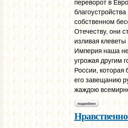
переворот в Евр
благоустройства 
собственном бес
Отечеству, они с
изливая клеветы 
Империя наша не 
угрожая другим 
России, которая 
его завещанию р
жаждою всемирно
подробнее
о отчет о действи
жандармов за 1852
Нравственно-