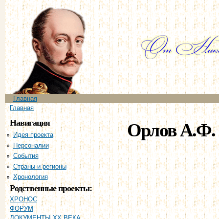
Пе
ос
со
Главное меню
Главная
Вы здесь
Главная
Навигация
Орлов А.Ф.
Идея проекта
Персоналии
События
Страны и регионы
Хронология
Родственные проекты:
ХРОНОС
ФОРУМ
ДОКУМЕНТЫ XX ВЕКА