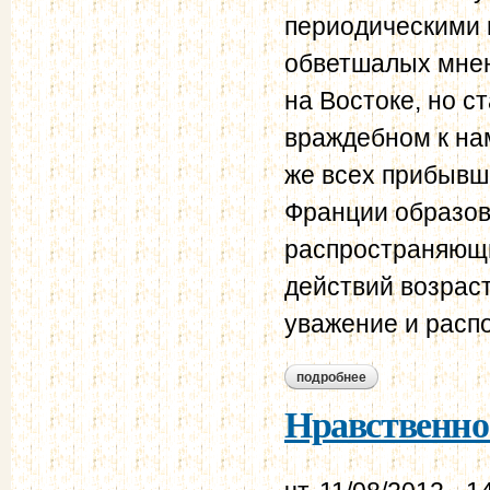
периодическими и
обветшалых мнен
на Востоке, но с
враждебном к нам
же всех прибывши
Франции образов
распространяющи
действий возрас
уважение и распо
подробнее
о нравственно-поли
Нравственно-