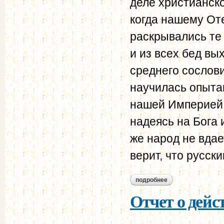
деле христианско
когда нашему Оте
раскрывались те
и из всех бед в
среднего сослов
научилась опытам
нашей Империей; 
надеясь на Бога 
же народ не вдае
верит, что русск
подробнее
о отчет о действи
жандармов за 1853
Отчет о дейс