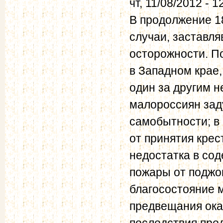
чт, 11/08/2012 - 1
В продолжение 1
случаи, заставл
осторожности. П
в Западном крае
один за другим 
малороссиян зад
самобытности; в 
от принятия крес
недостатка в сод
пожары от поджо
благосостояние м
предвещания ока
последствия пре