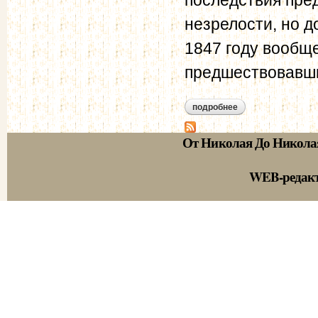
незрелости, но д
1847 году вообще
предшествовавши
подробнее
о нравственно-поли
От Николая До Никола
WEB-редак