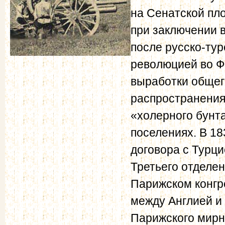
на Сенатской пло
при заключении 
после русско-тур
революцией во Ф
выработки общего
распространения
«холерного бунта
поселениях. В 1
договора с Турци
Третьего отделен
Парижском конгр
между Англией и
Парижского мирн