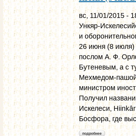
вс, 11/01/2015 - 1
Ункяр-Искелесийс
и оборонительно
26 июня (8 июля
послом А. Ф. Орл
Бутеневым, а с 
Мехмедом-пашой
министром инос
Получил названи
Искелеси, Hiinkâ
Босфора, где выс
подробнее
о ункяр-искелесийс