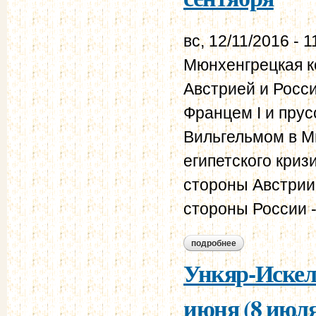
вс, 12/11/2016 - 1
Мюнхенгрецкая к
Австрией и Росси
Францем I и пру
Вильгельмом в М
египетского криз
стороны Австрии
стороны России -
подробнее
о мюнхенгрецкая к
Ункяр-Искеле
июня (8 июля