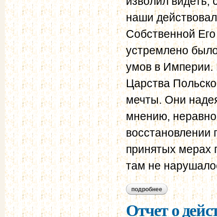
изволил видеть,
наши действовали
Собственной Его
устремлено было
умов в Империи. 
Царства Польско
мечты. Они надея
мнению, неравно
восстановлении 
принятых мерах 
там не нарушало
подробнее
о отчет о действи
жандармов за 1854
Отчет о дейс