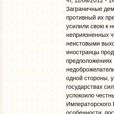
чт, 11/08/2012 - 1
Заграничные дема
противный их пр
усилили свою к 
неприязненных ч
неистовыми выхо
иностранцы прод
предположениях 
недоброжелатели
одной стороны, 
государствах си
успокоило честны
Императорского В
особенности, по