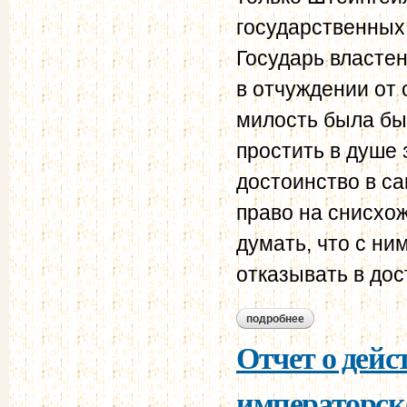
государственных
Государь властен
в отчуждении от 
милость была бы
простить в душе
достоинство в с
право на снисхо
думать, что с ни
отказывать в дос
подробнее
о в.и. штейнгейль –
Отчет о дейс
императорск