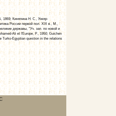
 1869; Киняпина Н. С., Ункяр-
итика России первой пол. XIX в., М.,
 великие державы, "Уч. зап. по новой и
amed-Ali et l'Europe, P., 1950; Guichen
e Turko-Egyptian question in the relations
С