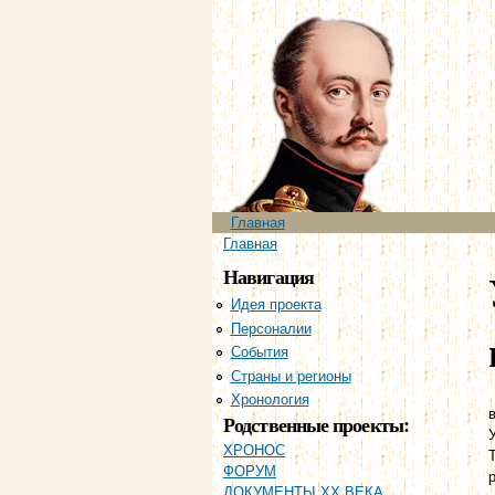
Главное меню
Главная
Вы здесь
Главная
Навигация
Идея проекта
Персоналии
События
Страны и регионы
Хронология
в
Родственные проекты:
ХРОНОС
ФОРУМ
ДОКУМЕНТЫ XX ВЕКА