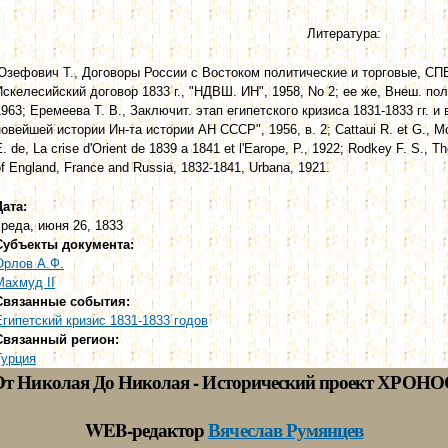
Литература:
Юзефович Т., Договоры России с Востоком политические и торговые, СПБ,
Искелесийский договор 1833 г., "НДВШ. ИН", 1958, No 2; ее же, Внеш. пол
1963; Еремеева Т. В., Заключит. этап египетского кризиса 1831-1833 гг. и
новейшей истории Ин-та истории АН СССР", 1956, в. 2; Cattaui R. et G., Moh
. de, La crise d'Orient de 1839 а 1841 et l'Earope, P., 1922; Rodkey F. S., Th
of England, France and Russia, 1832-1841, Urbana, 1921.
Дата:
среда, июня 26, 1833
Субъекты документа:
Орлов А.Ф.
Махмуд II
Связанные события:
Египетский кризис 1831-1833 годов
Связанный регион:
Турция
От Николая До Николая - Исторический проект ХРОНО
WEB-редактор
Вячеслав Румянцев