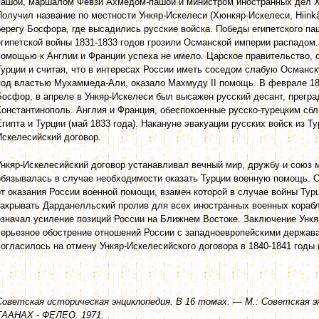
пашой, маршалом Февзи Ахмедом-пашой и министром иностранных дел
Получил название по местности Ункяр-Искелеси (Хюнкяр-Искелеси, Hiinkâr
берегу Босфора, где высадились русские войска. Победы египетского па
египетской войны 1831-1833 годов грозили Османской империи распадом
помощью к Англии и Франции успеха не имело. Царское правительство, 
Турции и считая, что в интересах России иметь соседом слабую Османск
под властью Мухаммеда-Али, оказало Махмуду II помощь. В феврале 18
Босфор, в апреле в Ункяр-Искелеси был высажен русский десант, прегра
Константинополь. Англия и Франция, обеспокоенные русско-турецким с
Египта и Турции (май 1833 года). Накануне эвакуации русских войск из Т
Искелесийский договор.
Ункяр-Искелесийский договор устанавливал вечный мир, дружбу и союз 
обязывалась в случае необходимости оказать Турции военную помощь. 
от оказания России военной помощи, взамен которой в случае войны Ту
закрывать Дарданелльский пролив для всех иностранных военных корабл
означал усиление позиций России на Ближнем Востоке. Заключение Ункя
серьезное обострение отношений России с западноевропейскими держав
согласилось на отмену Ункяр-Искелесийского договора в 1840-1841 годы 
Советская историческая энциклопедия. В 16 томах. — М.: Советская э
ТААНАХ - ФЕЛЕО. 1971.