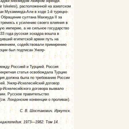
 Хаджи Мехмедом Акифом эфенди.
 Iskelesi), расположенной на азиатском
ши Мухаммеда-Али в ходе 1-й турецко-
. Обращение султана Махмуда II за
стремясь к усилению своего влияния в
ую империю, а не сильное государство
33 года русская эскадра вошла в
дивший египетской армии путь на
ближением, содействовали примирению
урции был подписан Ункяр-
между Россией и Турцией. Россия
Секретная статья освобождала Турцию
рция должна была по требованию России
ей. Ункяр-Искелесийский договор
р-Искелесийского договора вызвало
ами. Русское правительство
(см. Лондонские конвенции о проливах).
С. В. Шостакович. Иркутск.
нциклопедия. 1973—1982. Том 14.