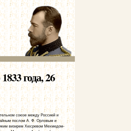
833 года, 26
ительном союзе между Россией и
чайным послом А. Ф. Орловым и
еликим визирем Хюсревом Мехмедом-