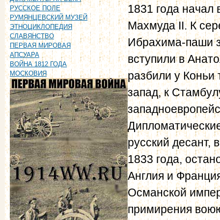
1831 года начал
РУССКОЕ ПОЛЕ
РУМЯНЦЕВСКИЙ МУЗЕЙ
Махмуда II. К се
ЭТНОЦИКЛОПЕДИЯ
СЛАВЯНСТВО
Ибрахима-паши з
ПЕРВАЯ МИРОВАЯ
АПСУАРА
вступили в Анато
ВОЙНА 1812 ГОДА
разбили у Коньи 
МОСКОВИЯ
запад, к Стамбул
западноевропейс
Дипломатические
русский десант, 
1833 года, остан
Англия и Франция
Османской импер
примирения воюю