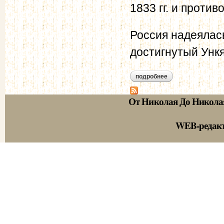
1833 гг. и проти
Россия надеялась
достигнутый Ункя
подробнее
о мюнхенгрецкие ко
От Николая До Никола
WEB-редак