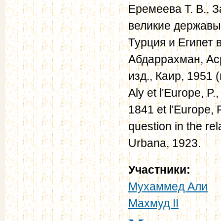
Еремеева Т. В., З
великие державы, 
Турция и Египет в 
Абдаррахман, Ас
изд., Каир, 1951 
Aly et l'Europe, P
1841 et l'Europe, 
question in the re
Urbana, 1923.
Участники:
Мухаммед Али
Махмуд II