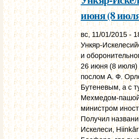
июня (8 июля
вс, 11/01/2015 - 1
Ункяр-Искелесийс
и оборонительно
26 июня (8 июля
послом А. Ф. Орл
Бутеневым, а с 
Мехмедом-пашой
министром инос
Получил названи
Искелеси, Hiinkâ