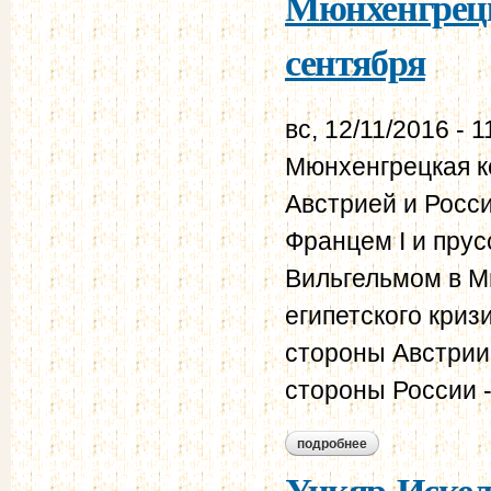
Мюнхенгрецка
сентября
вс, 12/11/2016 - 1
Мюнхенгрецкая к
Австрией и Росси
Францем I и пру
Вильгельмом в М
египетского криз
стороны Австрии
стороны России -
подробнее
о мюнхенгрецкая к
Ункяр-Искеле