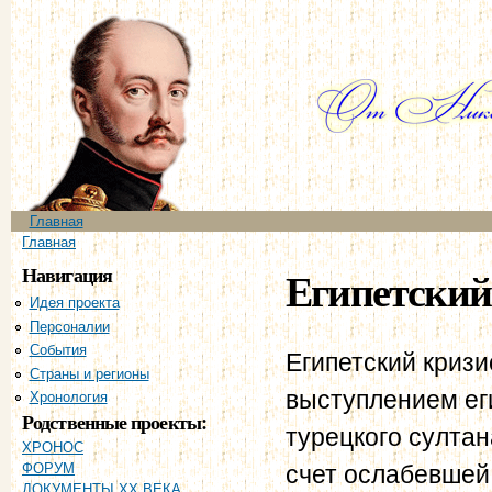
Пе
ос
со
Главное меню
Главная
Вы здесь
Главная
Навигация
Египетский 
Идея проекта
Персоналии
События
Египетский кризи
Страны и регионы
выступлением ег
Хронология
Родственные проекты:
турецкого султа
ХРОНОС
счет ослабевшей
ФОРУМ
ДОКУМЕНТЫ XX ВЕКА