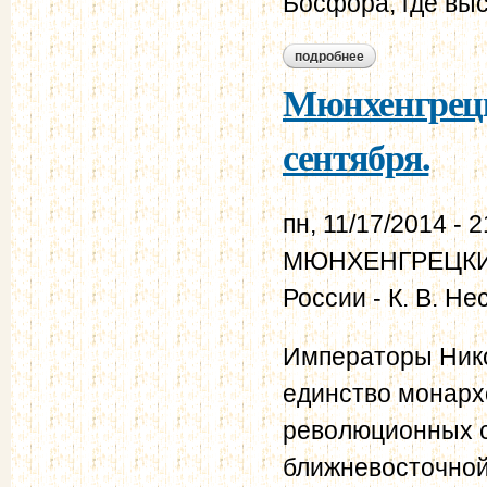
Босфора, где выс
подробнее
о ункяр-искелесийс
Мюнхенгрецки
сентября.
пн, 11/17/2014 - 2
МЮНХЕНГРЕЦКИЕ 
России - К. В. Н
Императоры Нико
единство монарх
революционных с
ближневосточной