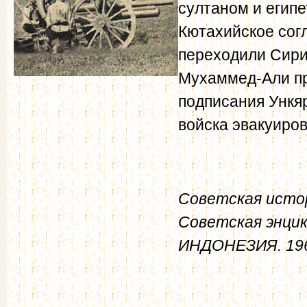
султаном и егип
Кютахийское сог
переходили Сири
Мухаммед-Али пр
подписания Ункяр
войска эвакуиров
Советская истор
Советская энцик
ИНДОНЕЗИЯ. 19