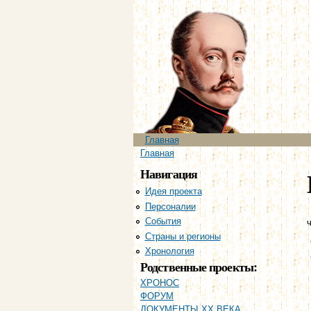
Главное меню
Главная
Вы здесь
Главная
Навигация
Идея проекта
Персоналии
События
ч
Страны и регионы
Хронология
Родственные проекты:
ХРОНОС
ФОРУМ
ДОКУМЕНТЫ XX ВЕКА