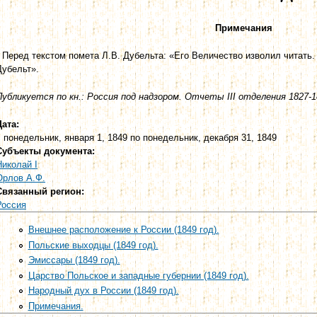
Примечания
* Перед текстом помета Л.В. Дубельта: «Его Величество изволил читать. 
Дубельт».
Публикуется по кн.: Россия под надзором. Отчеты III отделения 1827-18
Дата:
с
понедельник, января 1, 1849
по
понедельник, декабря 31, 1849
Субъекты документа:
Николай I
Орлов А.Ф.
Связанный регион:
Россия
Внешнее расположение к России (1849 год).
Польские выходцы (1849 год).
Эмиссары (1849 год).
Царство Польское и западные губернии (1849 год).
Народный дух в России (1849 год).
Примечания.