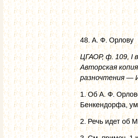
48. А. Ф. Орлову
ЦГАОР, ф. 109, I в
Авторская копия
разночтения — И
1. Об А. Ф. Орлов
Бенкендорфа, уме
2. Речь идет об М
3. См. примеч. 1