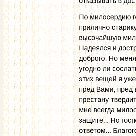
отказывать в до
По милосердию го
прилично старику
высочайшую мило
Надеялся и достр
доброго. Но меня
угодно ли сослат
этих вещей я уже
пред Вами, пред
престану твердит
мне всегда милос
защите... Но гос
ответом... Благог