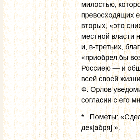
милостью, которо
превосходящих ег
вторых, «это сн
местной власти 
и, в-третьих, бл
«приобрел бы во
Россиею — и обш
всей своей жизни 
Ф. Орлов уведом
согласии с его мн
* Пометы: «Сдел
дек[абря] ».