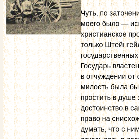
Чуть, по заточен
моего было — ис
христианское пр
только Штейнгейл
государственных
Государь властен
в отчуждении от 
милость была бы
простить в душе
достоинство в с
право на снисхо
думать, что с ни