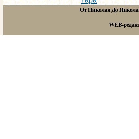
От Николая До Никола
WEB-редак