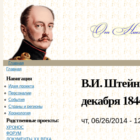
Пе
ос
со
Главное меню
Главная
Вы здесь
Главная
Навигация
В.И. Штейнг
Идея проекта
Персоналии
декабря 184
События
Страны и регионы
Хронология
Родственные проекты:
чт, 06/26/2014 - 1
ХРОНОС
ФОРУМ
ДОКУМЕНТЫ XX ВЕКА