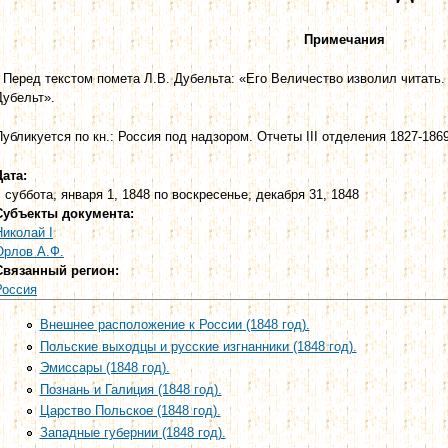
Примечания
* Перед текстом помета Л.В. Дубельта: «Его Величество изволил читать. 
Дубельт».
Публикуется по кн.: Россия под надзором. Отчеты III отделения 1827-1869.
Дата:
с
суббота, января 1, 1848
по
воскресенье, декабря 31, 1848
Субъекты документа:
Николай I
Орлов А.Ф.
Связанный регион:
Россия
Внешнее расположение к России (1848 год).
Польские выходцы и русские изгнанники (1848 год).
Эмиссары (1848 год).
Познань и Галиция (1848 год).
Царство Польское (1848 год).
Западные губернии (1848 год).