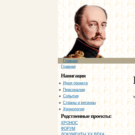
Главное меню
Главная
Вы здесь
Главная
Навигация
Идея проекта
Персоналии
События
ч
Страны и регионы
Хронология
Родственные проекты:
ХРОНОС
ФОРУМ
ДОКУМЕНТЫ XX ВЕКА