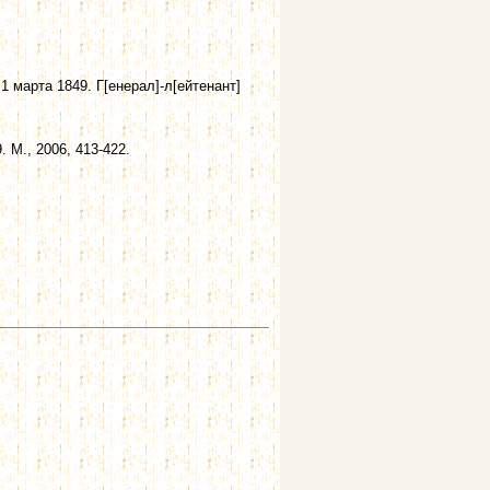
1 марта 1849. Г[енерал]-л[ейтенант]
 М., 2006, 413-422.