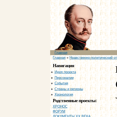
Главное меню
Главная
Вы здесь
Главная
»
Нравственно-политический отч
Навигация
Идея проекта
Персоналии
События
Страны и регионы
Хронология
ч
Родственные проекты:
ХРОНОС
ФОРУМ
ДОКУМЕНТЫ XX ВЕКА