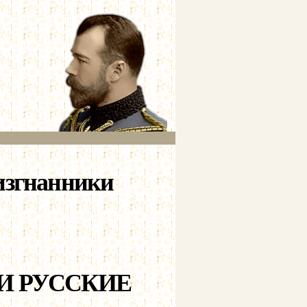
изгнанники
И РУССКИЕ