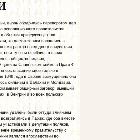
И
ни, вновь ободрились переворотом дел
го революционного правительства
в объятия приверженцев так
мая, когда мятежники ворвались в
ла эмигрантов последнего сочувствия
 но и тут они ошиблись в своих
илось общество славян,
й цели на Славянском сейме в Праге
4
еперь спасение свое только в
ие 1848 года в Европе возмущениях они
лось сильным в Валахии и Молдавии.
оказывает обширный заговор, имевший
ах, в Венгрии и во всех польских
нции удалены были оттуда влиянием
 возвратились в Париж, где оба вместе
м
участвовали в депутации поляков,
ление временному правительству с
кунин являлся впоследствии во