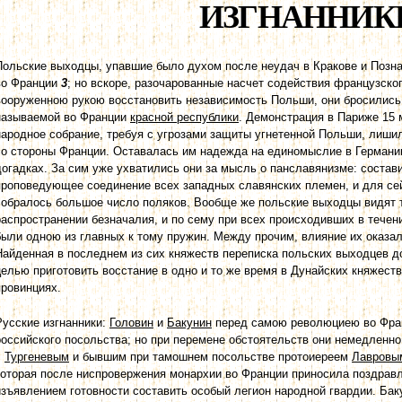
ИЗГНАННИК
Польские выходцы, упавшие было духом после неудач в Кракове и Позна
во Франции
3
; но вскоре, разочарованные насчет содействия французско
вооруженною рукою восстановить независимость Польши, они бросились 
называемой во Франции
красной республики
. Демонстрация в Париже 15 
народное собрание, требуя с угрозами защиты угнетенной Польши, лиши
со стороны Франции. Оставалась им надежда на единомыслие в Германии,
догадках. За сим уже ухватились они за мысль о панславянизме: состав
проповедующее соединение всех западных славянских племен, и для се
собралось большое число поляков. Вообще же польские выходцы видят т
распространении безначалия, и по сему при всех происходивших в течен
были одною из главных к тому пружин. Между прочим, влияние их оказа
Найденная в последнем из сих княжеств переписка польских выходцев д
целью приготовить восстание в одно и то же время в Дунайских княжеств
провинциях.
Русские изгнанники:
Головин
и
Бакунин
перед самою революциею во Фра
российского посольства; но при перемене обстоятельств они немедленно
с
Тургеневым
и бывшим при тамошнем посольстве протоиереем
Лавровы
которая после ниспровержения монархии во Франции приносила поздрав
изъявлением готовности составить особый легион народной гвардии. Ба