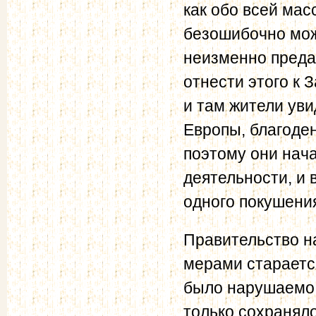
как обо всей мас
безошибочно мож
неизменно преда
отнести этого к 
и там жители уви
Европы, благоде
поэтому они нач
деятельности, и 
одного покушени
Правительство н
мерами стараетс
было нарушаемо 
только сохранял