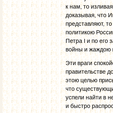
к нам, то излива
доказывая, что И
представляют, т
политикою Росси
Петра I и по его
войны и жаждою 
Эти враги споко
правительстве до
этою целью прис
что существующи
успели найти в 
и быстро распрос