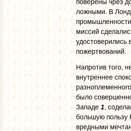
поверены чрез д
ложными. В Лонд
промышленности 
миссий сделалис
удостоверились в
пожертвований.
Напротив того, 
внутреннее спок
разноплеменного
было совершенно
Западе
1
, содел
большую пользу Р
вредными мечтан