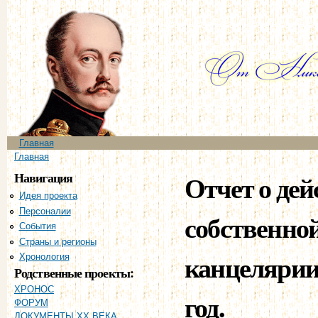
Пе
ос
со
Главное меню
Главная
Вы здесь
Главная
Навигация
Отчет о дей
Идея проекта
Персоналии
собственной
События
Страны и регионы
канцелярии
Хронология
Родственные проекты:
ХРОНОС
год.
ФОРУМ
ДОКУМЕНТЫ XX ВЕКА