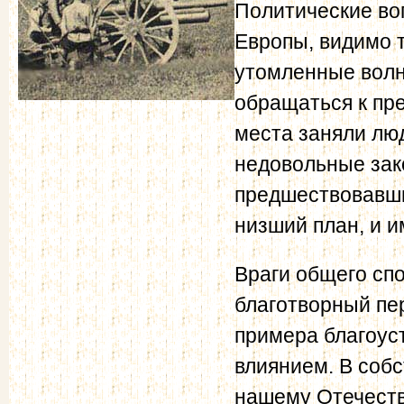
Политические во
Европы, видимо 
утомленные волн
обращаться к пр
места заняли лю
недовольные зак
предшествовавши
низший план, и и
Враги общего спо
благотворный пе
примера благоус
влиянием. В соб
нашему Отечеств