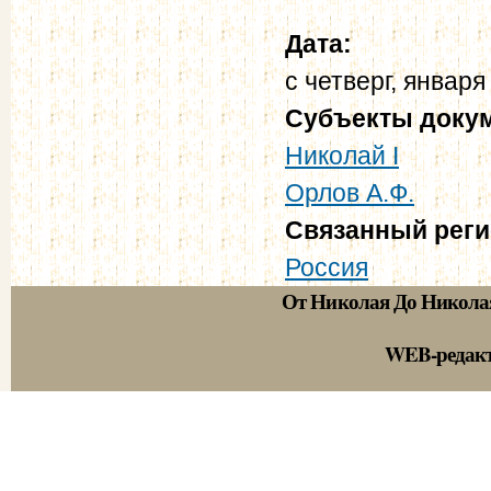
Дата:
с
четверг, января
Субъекты доку
Николай I
Орлов А.Ф.
Связанный рег
Россия
От Николая До Никола
WEB-редак