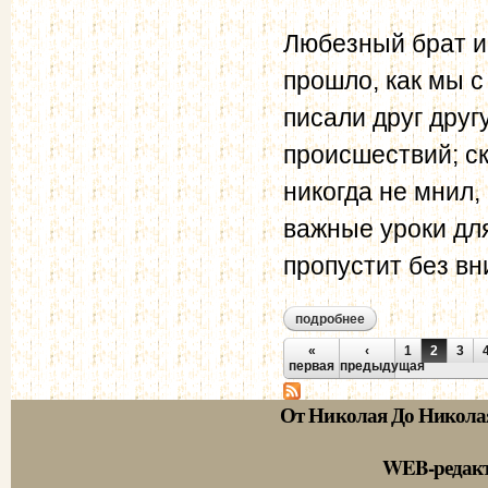
Любезный брат и 
прошло, как мы с
писали друг друг
происшествий; ск
никогда не мнил, 
важные уроки для
пропустит без вн
подробнее
о муравьев а.н. - 
Страницы
«
‹
1
2
3
первая
предыдущая
От Николая До Никола
WEB-редак