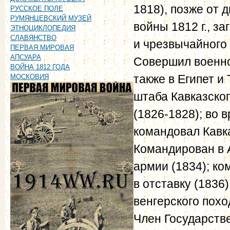
1818), позже от 
РУССКОЕ ПОЛЕ
РУМЯНЦЕВСКИЙ МУЗЕЙ
войны 1812 г., з
ЭТНОЦИКЛОПЕДИЯ
СЛАВЯНСТВО
и чрезвычайного 
ПЕРВАЯ МИРОВАЯ
АПСУАРА
Совершил военно
ВОЙНА 1812 ГОДА
также в Египет и
МОСКОВИЯ
штаба Кавказског
(1826-1828); во 
командовал Кавк
Командирован в 
армии (1834); ко
в отставку (1836)
венгерского похо
Член Государстве