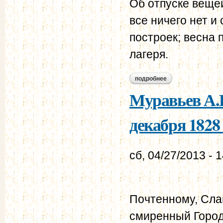
Об отпуске вещей
все ничего нет и
построек; весна 
лагеря.
подробнее
о бурцов и.г. - мур
Муравьев А.Н
декабря 1828 
сб, 04/27/2013 - 
Почтенному, Сла
смиренный Город