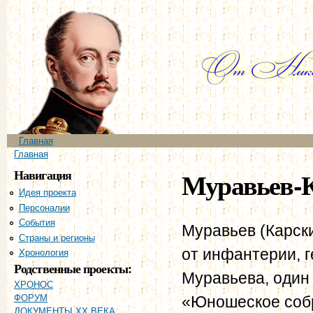
Пе
ос
со
Главное меню
Главная
Вы здесь
Главная
Навигация
Муравьев-К
Идея проекта
Персоналии
События
Муравьев (Карски
Страны и регионы
от инфантерии, г
Хронология
Родственные проекты:
Муравьева, один
ХРОНОС
«Юношеское собр
ФОРУМ
ДОКУМЕНТЫ XX ВЕКА