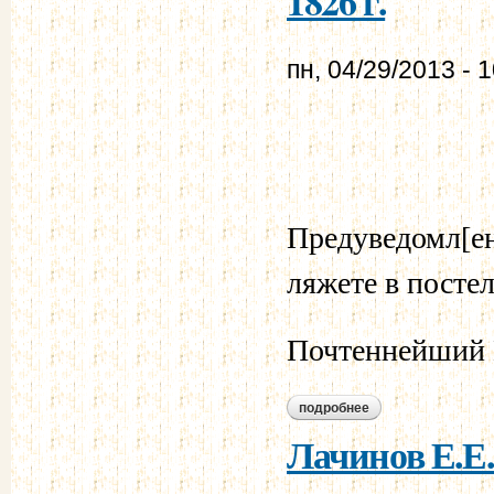
1826 г.
пн, 04/29/2013 - 
Предуведомл[ени
ляжете в постел
Почтеннейший 
подробнее
о лачинов е.е. - му
Лачинов Е.Е.