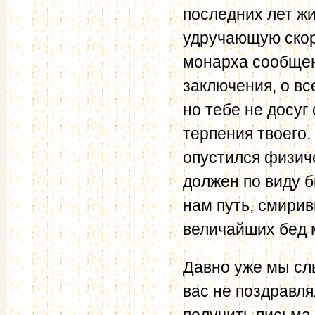
последних лет ж
удручающую скорб
монарха сообщен
заключения, о вс
но тебе не досуг
терпения твоего.
опустился физиче
должен по виду 
нам путь, смири
величайших бед м
Давно уже мы слы
вас не поздравля
получить письм