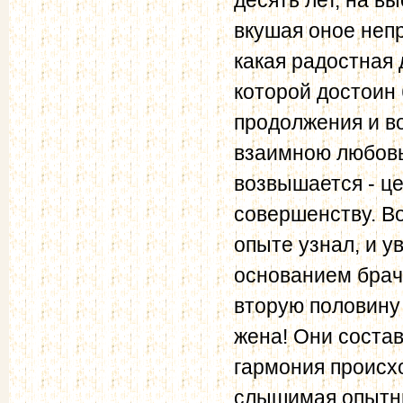
вкушая оное непр
какая радостная 
которой достоин
продолжения и в
взаимною любовь
возвышается - ц
совершенству. Во
опыте узнал, и у
основанием брач
вторую половину
жена! Они состав
гармония происхо
слышимая опытны