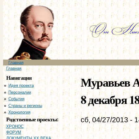
Пе
ос
со
Главное меню
Главная
Вы здесь
Главная
Навигация
Муравьев А
Идея проекта
Персоналии
8 декабря 18
События
Страны и регионы
Хронология
Родственные проекты:
сб, 04/27/2013 - 
ХРОНОС
ФОРУМ
ДОКУМЕНТЫ XX ВЕКА