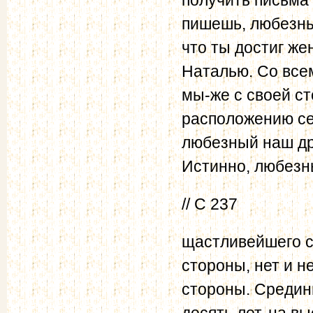
пишешь, любезный
что ты достиг же
Наталью. Со все
мы-же с своей с
расположению се
любезный наш др
Истинно, любезн
// С 237
щастливейшего со
стороны, нет и н
стороны. Средины
десять лет, на в