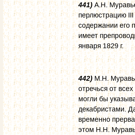
441)
А.Н. Муравье
перлюстрацию III
содержании его п
имеет препроводи
января 1829 г.
442)
М.Н. Муравье
отречься от всех
могли бы указыва
декабристами. Д
временно прерва
этом Н.Н. Муравь