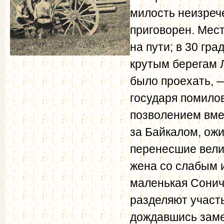
милость неизрече
приговорен. Мест
на пути; в 30 гр
крутым берегам Л
было проехать, —
государя помилов
позволением вме
за Байкалом, ож
перенесшие вели
жена со слабым 
маленькая Сонич
разделяют участь
дождавшись заме