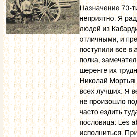
Назначение 70-т
неприятно. Я рад
людей из Кабарди
отличными, и пре
поступили все в 
полка, замечател
шеренге их трудн
Николай Мортья
всех лучших. Я в
не произошло по
часто ездить туд
пословица: Les ab
исполниться. При