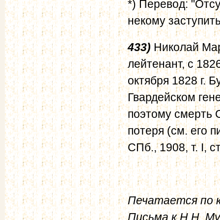
*) Перевод: "От
некому заступитьс
433)
Николай Мар
лейтенант, с 182
октября 1828 г. 
Гвардейском гене
поэтому смерть 
потеря (см. его п
СПб., 1908, т. I, с
Печатается по к
Письма к Н.Н. Му