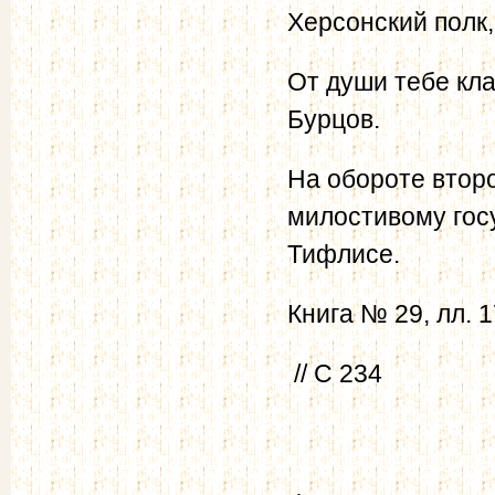
Херсонский полк, 
От души тебе кл
Бурцов.
На обороте второ
милостивому гос
Тифлисе.
Книга № 29, лл. 1
// С 234