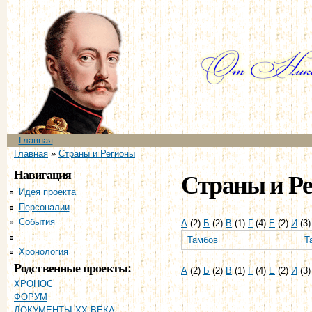
Пе
ос
со
Главное меню
Главная
Вы здесь
Главная
»
Страны и Регионы
Навигация
Страны и Р
Идея проекта
Персоналии
События
А
(2)
Б
(2)
В
(1)
Г
(4)
Е
(2)
И
(3
Страны и регионы
Тамбов
Т
Хронология
Родственные проекты:
А
(2)
Б
(2)
В
(1)
Г
(4)
Е
(2)
И
(3
ХРОНОС
ФОРУМ
ДОКУМЕНТЫ XX ВЕКА