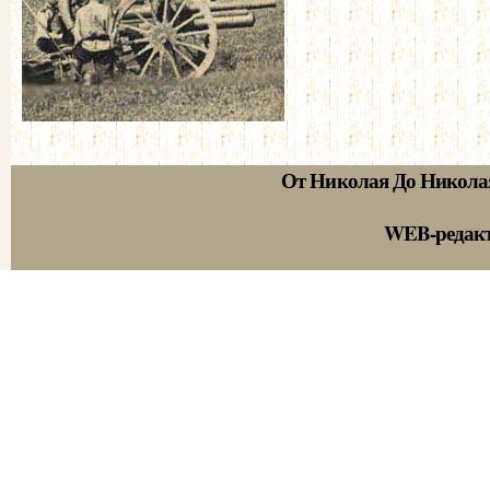
От Николая До Никола
WEB-редак