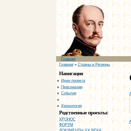
Главное меню
Главная
Вы здесь
Главная
»
Страны и Регионы
Навигация
Идея проекта
Персоналии
События
Страны и регионы
Хронология
Родственные проекты:
ХРОНОС
ФОРУМ
ДОКУМЕНТЫ XX ВЕКА