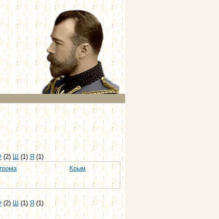
Ф
(2)
Ш
(1)
Я
(1)
трома
Крым
Ф
(2)
Ш
(1)
Я
(1)