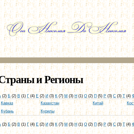
Перейти к
основному
содержанию
Страны и Регионы
А
(2)
Б
(2)
В
(1)
Г
(4)
Е
(2)
И
(3)
К
(7)
М
(3)
Н
(1)
О
(2)
П
(5)
Р
(3)
С
(3)
Т
(4)
Кавказ
Казахстан
Китай
Кос
Кубань
Курилы
А
(2)
Б
(2)
В
(1)
Г
(4)
Е
(2)
И
(3)
К
(7)
М
(3)
Н
(1)
О
(2)
П
(5)
Р
(3)
С
(3)
Т
(4)