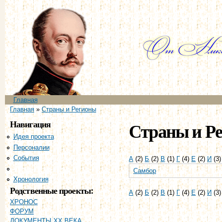
Пе
ос
со
Главное меню
Главная
Вы здесь
Главная
»
Страны и Регионы
Навигация
Страны и Р
Идея проекта
Персоналии
События
А
(2)
Б
(2)
В
(1)
Г
(4)
Е
(2)
И
(3
Страны и регионы
Самбор
Хронология
Родственные проекты:
А
(2)
Б
(2)
В
(1)
Г
(4)
Е
(2)
И
(3
ХРОНОС
ФОРУМ
ДОКУМЕНТЫ XX ВЕКА