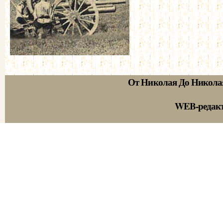
От Николая До Никола
WEB-редак