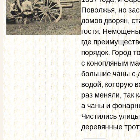
Поволжья, но за
домов дворян, ст
гостя. Немощены
где преимуществе
порядок. Город 
с конопляным мас
большие чаны с 
водой, которую в
раз меняли, так 
а чаны и фонарн
Чистились улицы,
деревянные трот