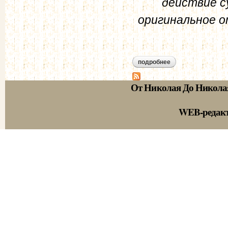
действие с
оригинальное о
подробнее
о шомпулев в.а. в
От Николая До Никола
WEB-редак