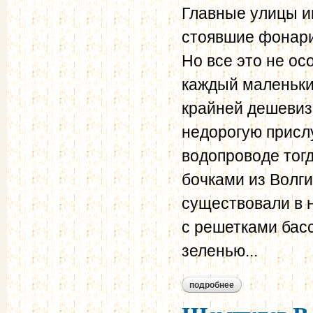
Главные улицы и
стоявшие фонари
Но все это не ос
каждый маленьки
крайней дешевиз
недорогую присл
водопроводе тогд
бочками из Волги
существовали в н
с решетками бас
зеленью...
подробнее
о шомпулев в.а. п