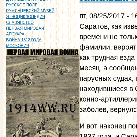
РУССКОЕ ПОЛЕ
РУМЯНЦЕВСКИЙ МУЗЕЙ
пт, 08/25/2017 - 1
ЭТНОЦИКЛОПЕДИЯ
СЛАВЯНСТВО
Саратов, как изв
ПЕРВАЯ МИРОВАЯ
АПСУАРА
времени не тольк
ВОЙНА 1812 ГОДА
фамилии, вероятн
МОСКОВИЯ
как трудная езда
месяц, а сообще
парусных судах, 
находившиеся в С
конно-артиллерий
заболев, вернулс
И вот наконец п
1837 года, и Сар