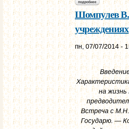
подробнее
о шомпулев в.а. и
Шомпулев В.
учреждениях
пн, 07/07/2014 - 
Введение
Характеристика
на жизнь
предводител
Встреча с М.Н
Государю. — К