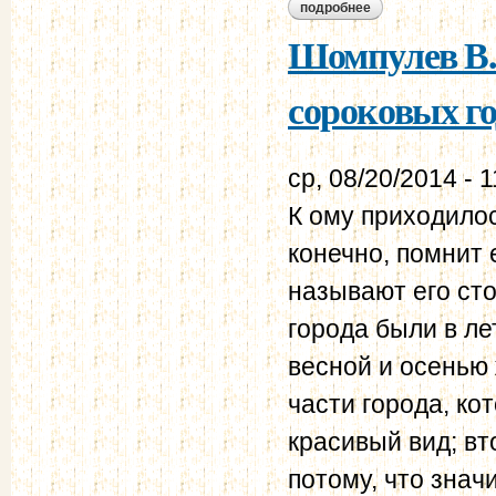
подробнее
о шомпулев в.а. п
годах xix столетия
Шомпулев В
сороковых го
ср, 08/20/2014 - 1
К ому приходилос
конечно, помнит е
называют его ст
города были в ле
весной и осенью 
части города, ко
красивый вид; в
потому, что знач