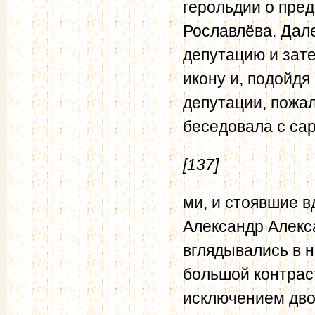
герольдии о пре
Рославлёва. Дал
депутацию и зат
икону и, подойдя
депутации, пожал
беседовала с са
[137]
ми, и стоявшие 
Александр Алек
вглядывались в 
большой контраст
исключением дво