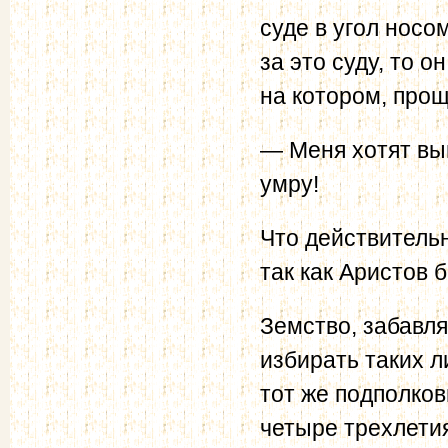
суде в угол носо
за это суду, то 
на котором, прощ
— Меня хотят выг
умру!
Что действительн
так как Аристов 
Земство, забавл
избирать таких 
тот же подполко
четыре трехлети