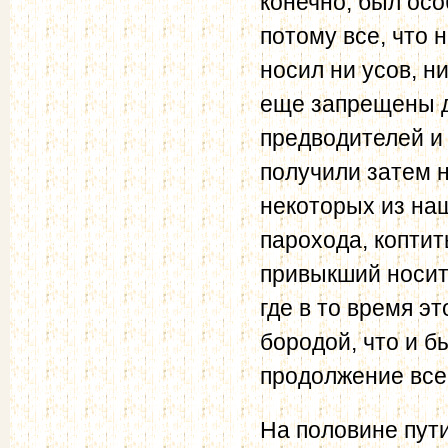
конечно, был ос
потому все, что 
носил ни усов, н
еще запрещены д
предводителей и
получили затем н
некоторых из на
парохода, коптит
привыкший носит
где в то время э
бородой, что и 
продолжение все
На половине пут