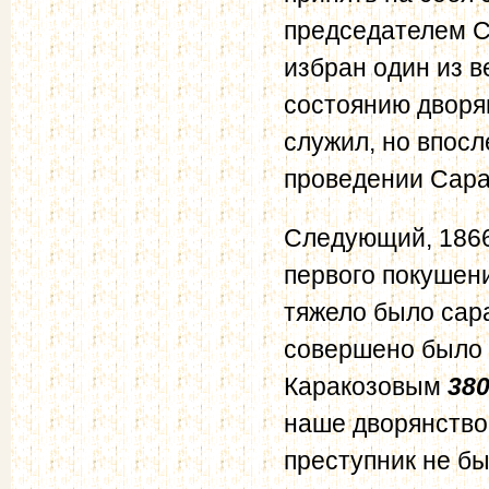
председателем С
избран один из в
состоянию дворя
служил, но впосл
проведении Сара
Следующий, 1866
первого покушен
тяжело было сара
совершено было 
Каракозовым
38
наше дворянство
преступник не б