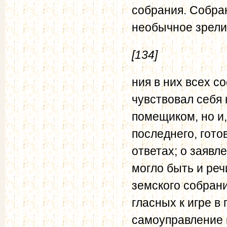
собрания. Собран
необычное зрели
[134]
ния в них всех с
чувствовал себя
помещиком, но и
последнего, гото
ответах; о заявл
могло быть и ре
земского собран
гласных к игре в
самоуправление 