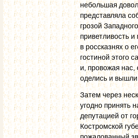
небольшая довол
представляла со
грозой Западного
приветливость и 
в россказнях о е
гостиной этого с
и, провожая нас, 
оделись и вышли
Затем через неск
угодно принять 
депутацией от го
Костромской губе
пожалованный з