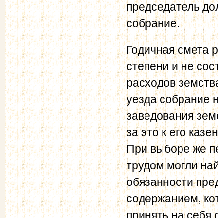
председатель до
собрание.
Годичная смета 
степени и не со
расходов земства
уезда собрание н
заведования зем
за это к его каз
При выборе же п
трудом могли най
обязанности пред
содержанием, кот
принять на себя