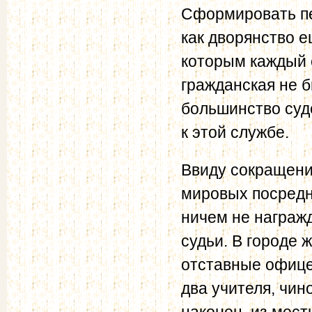
Сформировать пе
как дворянство е
которым каждый 
гражданская не б
большинство суд
к этой службе.
Ввиду сокращени
мировых посредн
ничем не награж
судьи. В городе
отставные офице
два учителя, чин
наконец, из мес