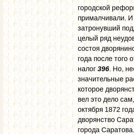
городской рефор
прималчивали. И
затронувший под
целый ряд неудов
состоя дворянин
года после того 
налог
396
. Но, н
значительные рас
которое дворянст
вел это дело сам
октября 1872 год
дворянство Сара
города Саратова