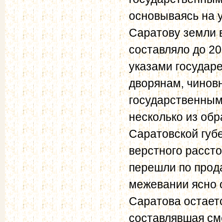
основываясь на 
Саратову земли в
составляло до 20
указами государ
дворянам, чиновн
государственным
несколько из об
Саратовской губе
верстного рассто
перешли по прод
межевании ясно о
Саратова остаетс
составлявшая см