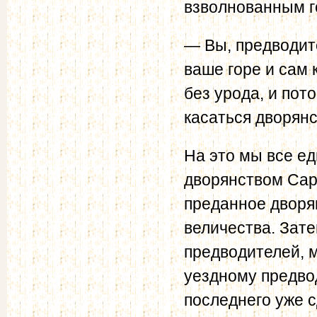
взволнованным го
— Вы, предводит
ваше горе и сам 
без урода, и по
касаться дворянс
На это мы все ед
дворянством Сара
преданное дворя
величества. Зат
предводителей, м
уездному предво
последнего уже 