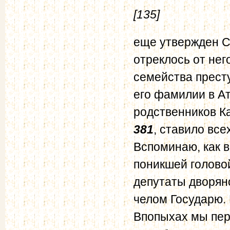
[135]
еще утвержден С
отреклось от нег
семейства прест
его фамилии в Ат
родственников К
381
, ставило вс
Вспоминаю, как 
поникшей головой
депутаты дворян
челом Государю. 
Впопыхах мы пер