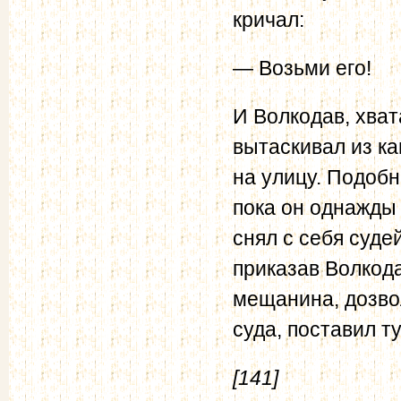
кричал:
— Возьми его!
И Волкодав, хват
вытаскивал из к
на улицу. Подобн
пока он однажды 
снял с себя суде
приказав Волкода
мещанина, дозво
суда, поставил т
[141]