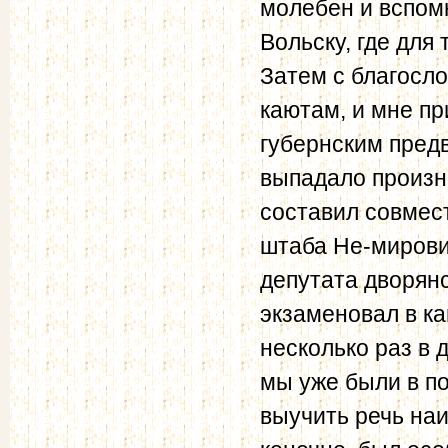
молебен и вспомн
Вольску, где для
Затем с благосл
каютам, и мне пр
губернским пре
выпадало произн
составил совмес
штаба Не-миров
депутата дворян
экзаменовал в ка
несколько раз в д
мы уже были в по
выучить речь наи