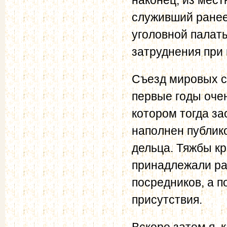
служивший ранее
уголовной пала
затруднения при 
Съезд мировых су
первые годы очен
котором тогда з
наполнен публик
дельца. Тяжбы кр
принадлежали ра
посредников, а п
присутствия.
Вскоре затем я, 