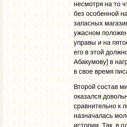
несмотря на то ч
без особенной н
запасных магазин
ужасном положен
управы и на пято
его в этой должно
Абакумову] в наг
в свое время пис
Второй состав м
оказался довольн
сравнительно к л
назначалась мол
истории. Так, в 