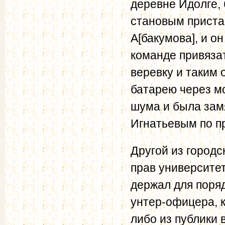
деревне Идолге, 
становым приста
А[бакумова], и о
команде привязат
веревку и таким 
батарею через мо
шума и была зам
Игнатьевым по п
Другой из город
прав университет
держал для поряд
унтер-офицера, к
либо из публики 