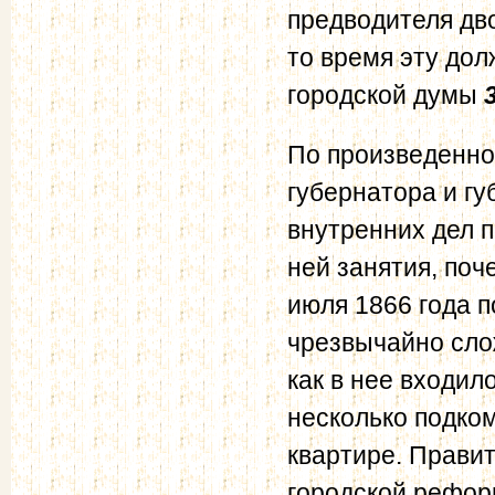
предводителя дво
то время эту дол
городской думы
По произведенно
губернатора и г
внутренних дел 
ней занятия, поч
июля 1866 года п
чрезвычайно сло
как в нее входил
несколько подко
квартире. Прави
городской реформ