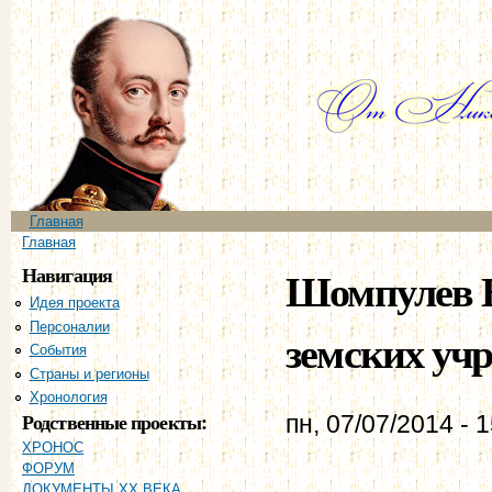
Пе
ос
со
Главное меню
Главная
Вы здесь
Главная
Навигация
Шомпулев В
Идея проекта
Персоналии
земских уч
События
Страны и регионы
Хронология
Родственные проекты:
пн, 07/07/2014 - 
ХРОНОС
ФОРУМ
ДОКУМЕНТЫ XX ВЕКА