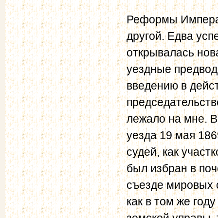
Реформы Императ
другой. Едва усп
открывалась нова
уездные предвод
введению в дейс
председательств
лежало на мне. 
уезда 19 мая 18
судей, как участк
был избран в поч
съезде мировых с
как в том же год
земской управы,