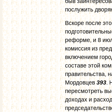
быв заинтересов
послужить дворян
Вскоре после эт
подготовительны
реформе, и 8 ию
комиссия из пред
включением горо
составе этой ком
правительства, н
Мордовцев
393
.
пересмотреть вы
доходах и расход
председательств