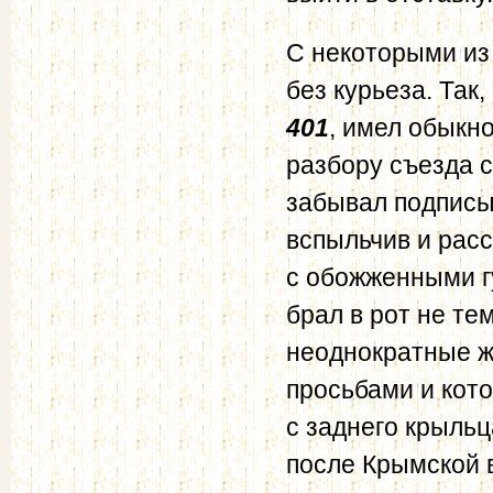
С некоторыми из
без курьеза. Так,
401
, имел обыкн
разбору съезда 
забывал подписы
вспыльчив и расс
с обожженными г
брал в рот не т
неоднократные жа
просьбами и кот
с заднего крыльц
после Крымской в