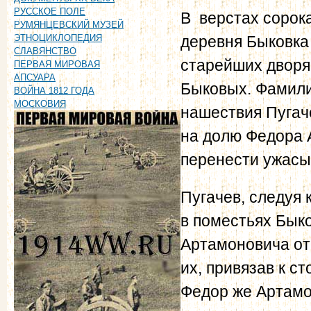
РУССКОЕ ПОЛЕ
В верстах сорок
РУМЯНЦЕВСКИЙ МУЗЕЙ
деревня Быковк
ЭТНОЦИКЛОПЕДИЯ
СЛАВЯНСТВО
старейших дворя
ПЕРВАЯ МИРОВАЯ
АПСУАРА
Быковых. Фамилия
ВОЙНА 1812 ГОДА
МОСКОВИЯ
нашествия Пугач
на долю Федора
перенести ужасы 
Пугачев, следуя 
в поместьях Быко
Артамоновича отк
их, привязав к с
Федор же Артамо