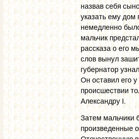
назвав себя сын
указать ему дом 
немедленно было
мальчик предста
рассказа о его м
слов вынул зашит
губернатор узнал
Он оставил его у
происшествии то
Александру I.
Затем мальчики б
произведенные о
Отечественную в