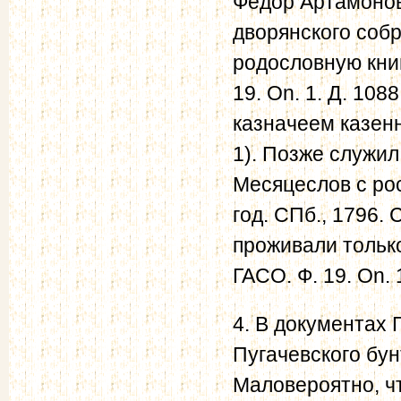
Федор Артамонов
дворянского собр
родословную книг
19. On. 1. Д. 1088
казначеем казенно
1). Позже служил
Месяцеслов с ро
год. СПб., 1796. 
проживали тольк
ГАСО. Ф. 19. On. 1
4. В документах 
Пугачевского бун
Маловероятно, ч