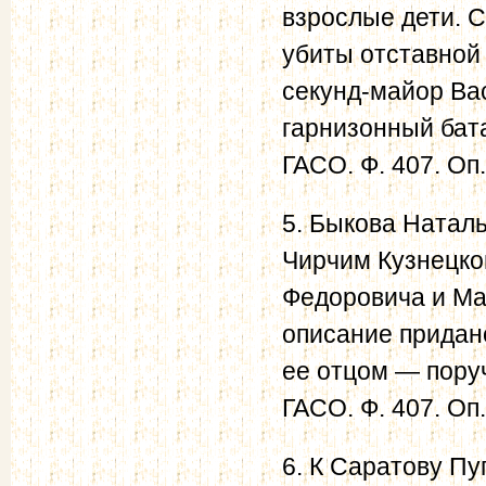
взрослые дети. 
убиты отставной
секунд-майор Ва
гарнизонный бата
ГАСО. Ф. 407. Оп. 
5. Быкова Натал
Чирчим Кузнецко
Федоровича и Ма
описание придано
ее отцом — пору
ГАСО. Ф. 407. Оп. 
6. К Саратову Пу