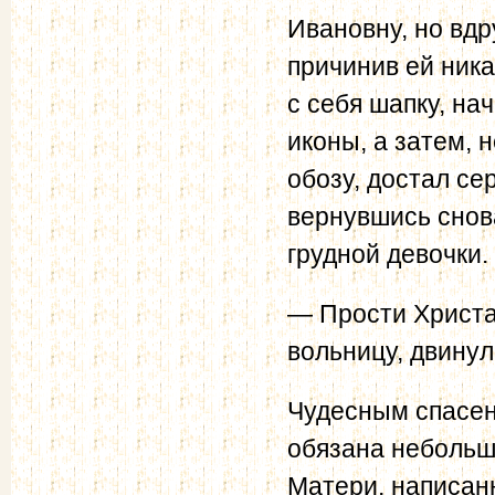
Ивановну, но вдр
причинив ей никак
с себя шапку, на
иконы, а затем, 
обозу, достал се
вернувшись снова
грудной девочки.
— Прости Христа
вольницу, двину
Чудесным спасен
обязана небольш
Матери, написан