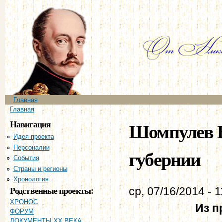
Пе
ос
со
Главное меню
Главная
Вы здесь
Главная
Навигация
Шомпулев В
Идея проекта
Персоналии
губернии
События
Страны и регионы
Хронология
Родственные проекты:
ср, 07/16/2014 - 1
ХРОНОС
Из п
ФОРУМ
ДОКУМЕНТЫ XX ВЕКА