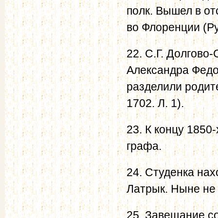
полк. Вышел в от
во Флоренции (Рус
22. С.Г. Долгово-
Александра Федор
разделили родите
1702. Л. 1).
23. К концу 1850
графа.
24. Студенка нах
Латрык. Ныне не
25. Завещание сох