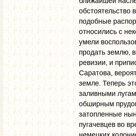
ближайшей насле
обстоятельство в
подобные распор
относились с не
умели воспользо
продать землю, в
ревизии, и прип
Саратова, вероя
земле. Теперь эт
заливными лугам
обширным прудом
затопленные нын
пугачевцев во вр
немецких колони