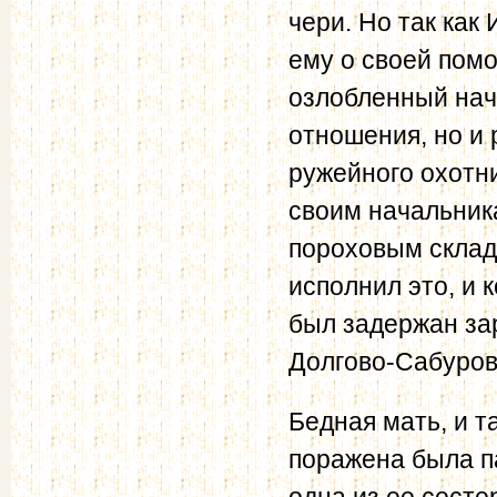
чери. Но так как
ему о своей помо
озлобленный нач
отношения, но и 
ружейного охотни
своим начальник
пороховым склад
исполнил это, и 
был задержан за
Долгово-Сабуров
Бедная мать, и т
поражена была па
одна из ее сесте