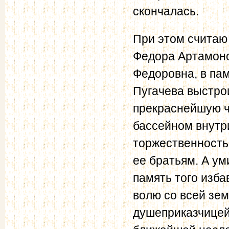
скончалась.
При этом считаю 
Федора Артамоно
Федоровна, в пам
Пугачева выстро
прекраснейшую ч
бассейном внутри
торжественность
ее братьям. А ум
память того изба
волю со всей зе
душеприказчицей