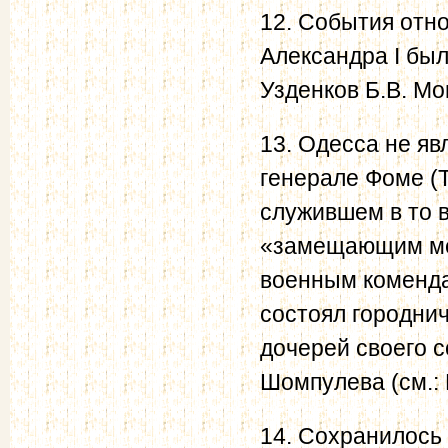
12. События отно
Александра I был
Узденков Б.В. Мо
13. Одесса не яв
генерале Фоме (
служившем в то 
«замещающим мес
военным коменда
состоял городнич
дочерей своего 
Шомпулева (см.: Г
14. Сохранилось 