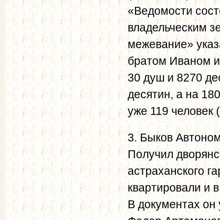
«Ведомости сост
владельческим з
межевание» указа
братом Иваном и 
30 душ и 8270 де
десятин, а на 18
уже 119 человек (с
3. Быков Автоно
Получил дворянст
астраханского г
квартировали и в 
В документах он 