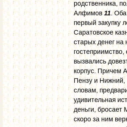
родственника, по
Алфимов
11
. Об
первый закупку л
Саратовское каз
старых денег на
гостеприимство, 
вызвались довезт
корпус. Причем 
Пензу и Нижний, 
словам, предвари
удивительная ис
деньги, бросает 
скоро за ним вер