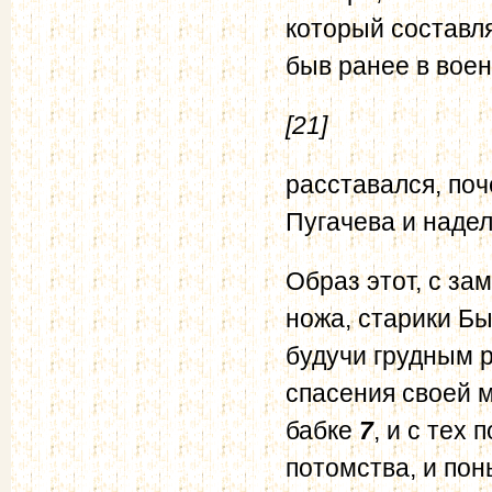
который составл
быв ранее в воен
[21]
расставался, по
Пугачева и надел
Образ этот, с за
ножа, старики Бы
будучи грудным 
спасения своей м
бабке
7
, и с тех
потомства, и пон