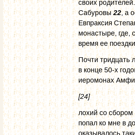
своих родителей.
Сабуровы
22
, а 
Евпраксия Степа
монастыре, где, 
время ее поездки
Почти тридцать 
в конце 50-х год
иеромонах Амфи
[24]
лохий со сбором
попал ко мне в д
оказывалось так