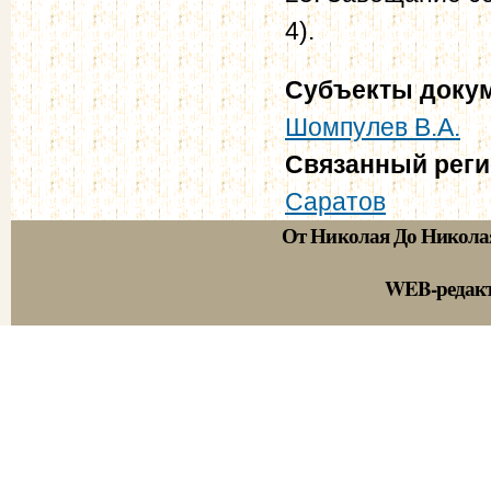
4).
Субъекты доку
Шомпулев В.А.
Связанный рег
Саратов
От Николая До Никола
WEB-редак