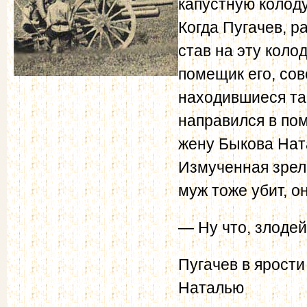
капустную колоду
Когда Пугачев, ра
став на эту колод
помещик его, со
находившиеся та
направился в пом
жену Быкова На
Измученная зрел
муж тоже убит, он
— Ну что, злодей
Пугачев в ярости
Наталью