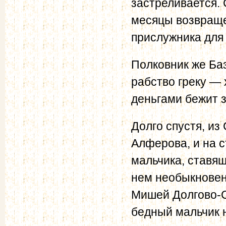
застреливается.
месяцы возвращ
прислужника для
Полковник же Баз
рабство греку — 
деньгами бежит з
Долго спустя, из
Алферова, и на с
мальчика, ставящ
нем необыкновен
Мишей Долгово-С
бедный мальчик 