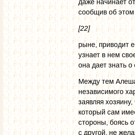
даже начинает от
сообщив об этом 
[22]
рыне, приводит ег
узнает в нем свое
она дает знать о
Между тем Алеша 
независимого хар
заявляя хозяину,
который сам имее
стороны, боясь о
с другой, не жел