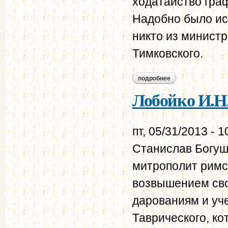
ходатайство гра
Надобно было ис
никто из министр
Тимковского.
подробнее
о лобойко и.н. зап
Лобойко И.Н
пт, 05/31/2013 - 1
Станислав Богуш-
митрополит римск
возвышением сво
дарованиям и уче
Таврического, ко