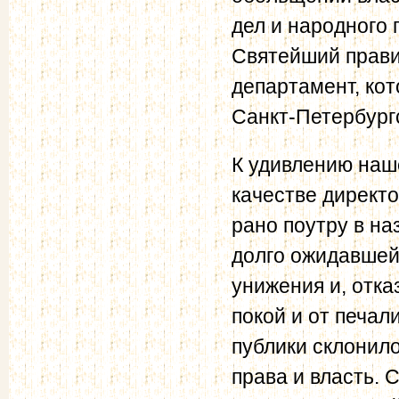
дел и народного 
Святейший прави
департамент, ко
Санкт-Петербург
К удивлению наш
качестве директ
рано поутру в на
долго ожидавшей
унижения и, отка
покой и от печал
публики склонило
права и власть.