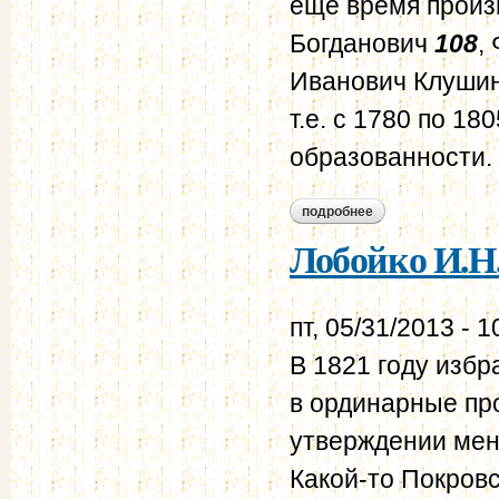
еще время произ
Богданович
108
,
Иванович Клушин
т.е. с 1780 по 1
образованности.
подробнее
о лобойко и.н. а.и.
Лобойко И.Н.
пт, 05/31/2013 - 1
В 1821 году избр
в ординарные пр
утверждении мен
Какой-то Покров