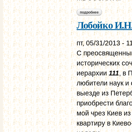
подробнее
о лобойко и.н. об 
Лобойко И.Н.
пт, 05/31/2013 - 1
С преосвященным
исторических со
иерархии
111
, в
любители наук и 
выезде из Петерб
приобрести благо
мой чрез Киев
из
квартиру в Киево