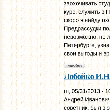
заохочивать сту
курс, служить в П
скоро я найду ох
Предрассудки по
невозможно, но л
Петербурге, узна
свои выгоды и вр
подробнее
о лобойко и.н. пр
российской словес
Лобойко И.Н.
пт, 05/31/2013 - 1
Андрей Иванович
советник, был в 