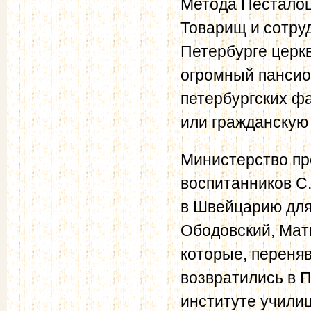
Метода Песталоц
Товарищ и сотру
Петербурге церк
огромный пансио
петербургских фа
или гражданскую
Министерство пр
воспитанников С.
в Швейцарию для
Ободовский, Мат
которые, переня
возвратились в 
институте училищ