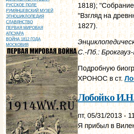
1818); "Собрание
РУССКОЕ ПОЛЕ
РУМЯНЦЕВСКИЙ МУЗЕЙ
"Взгляд на древн
ЭТНОЦИКЛОПЕДИЯ
СЛАВЯНСТВО
1827).
ПЕРВАЯ МИРОВАЯ
АПСУАРА
ВОЙНА 1812 ГОДА
Энциклопедическ
МОСКОВИЯ
С.-Пб.: Брокгау
Подробную биогр
ХРОНОС в ст.
Ло
Лобойко И.Н.
пт, 05/31/2013 - 1
Я прибыл в Вилен