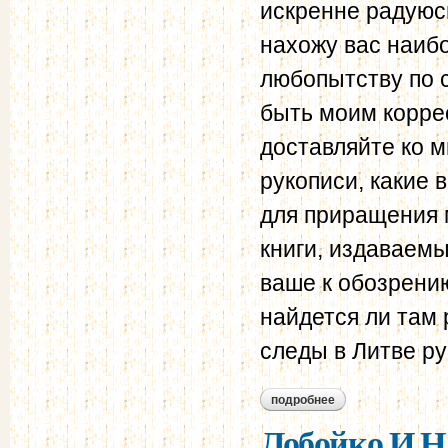
искренне радуюсь
нахожу вас наиб
любопытству по 
быть моим корре
доставляйте ко м
рукописи, какие 
для приращения м
книги, издаваем
ваше к обозрению
найдется ли там 
следы в Литве ру
подробнее
о лобойко и.н. пр
Лобойко И.Н