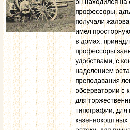
он находился на 
профессоры, адъ
получали жалова
имел просторную
в домах, принад
профессоры зани
удобствами, с ко
наделением ост
преподавания лек
обсерватории с 
для торжественны
типографии, для 
казеннокоштных 
аптеки, для гимн