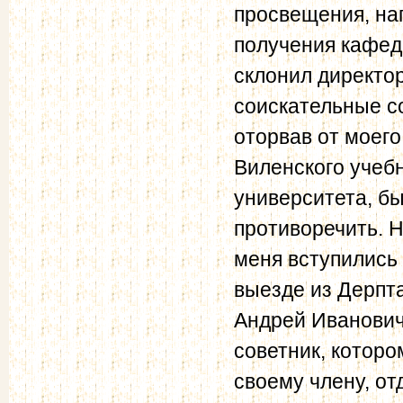
просвещения, на
получения кафед
склонил директо
соискательные со
оторвав от моего
Виленского учебн
университета, бы
противоречить. Н
меня вступились
выезде из Дерпт
Андрей Иванович
советник, которо
своему члену, от