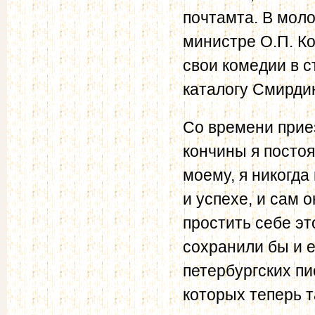
почтамта. В моло
министре О.П. Ко
свои комедии в с
каталогу Смирдин
Со времени приез
кончины я постоя
моему, я никогда
и успехе, и сам о
простить себе эт
сохранили бы и е
петербургских пи
которых теперь т