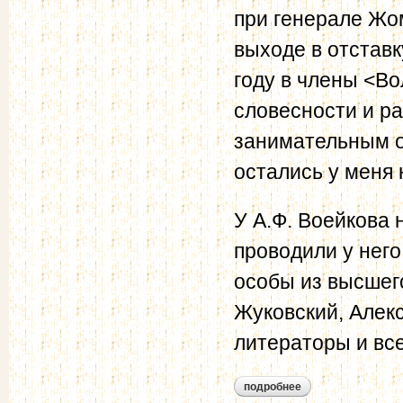
при генерале Жо
выходе в отставк
году в члены <В
словесности и р
занимательным о
остались у меня 
У А.Ф. Воейкова 
проводили у него
особы из высшего
Жуковский, Алек
литераторы и вс
подробнее
о лобойко и.н. пер