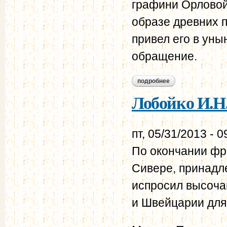
графини Орловой
образе древних п
привел его в уны
обращение.
подробнее
о лобойко и.н. кня
Лобойко И.Н.
пт, 05/31/2013 - 0
По окончании фр
Сивере, принадл
испросил высоча
и Швейцарии для