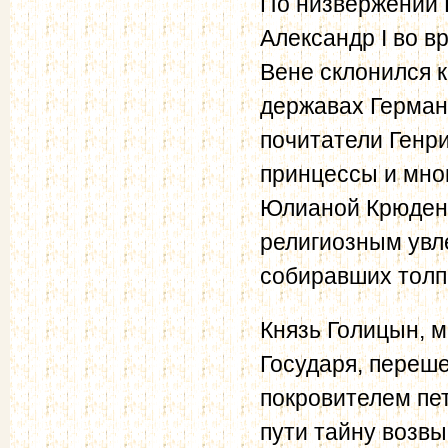
По низвержении 
Александр I во в
Вене склонился 
державах Герма
почитатели Генри
принцессы и мно
Юлианой Крюдене
религиозным увл
собиравших толп
Князь Голицын, 
Государя, переш
покровителем пет
пути тайну возв