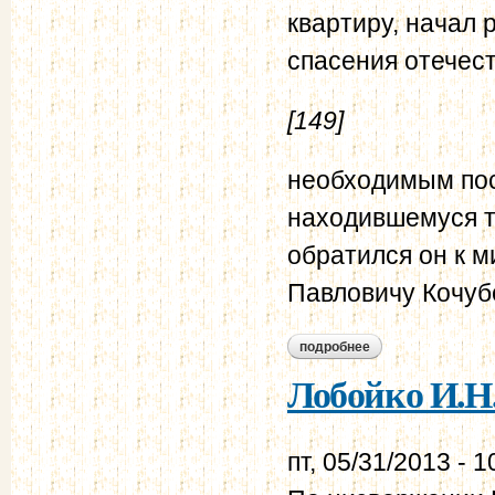
квартиру, начал 
спасения отечес
[149]
необходимым пос
находившемуся т
обратился он к м
Павловичу Кочу
подробнее
о лобойко и.н. в.н.
Лобойко И.Н
пт, 05/31/2013 - 1