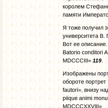
королем Стефано
памяти Императо
Я тоже получил 
университета В. 
Вот ее описание.
Batorio conditori 
MDCCCIII»
119
.
Изображены порт
обороте портрет 
fautori», внизу на
piique animi monum
MDCCCXXVIII»