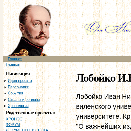
Пе
ос
со
Главное меню
Главная
Вы здесь
Главная
Навигация
Лобойко И.
Идея проекта
Персоналии
События
Лобойко Иван Ни
Страны и регионы
виленского унив
Хронология
Родственные проекты:
университете. Кр
ХРОНОС
"О важнейших из
ФОРУМ
ДОКУМЕНТЫ XX ВЕКА