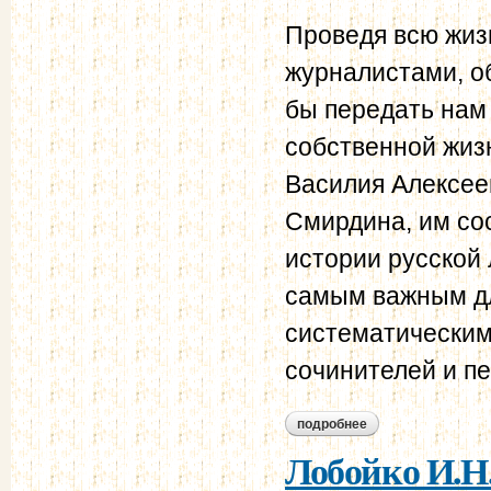
Проведя всю жизн
журналистами, о
бы передать нам 
собственной жизн
Василия Алексее
Смирдина, им со
истории русской
самым важным дл
систематическим
сочинителей и п
подробнее
о лобойко и.н. ана
Лобойко И.Н.