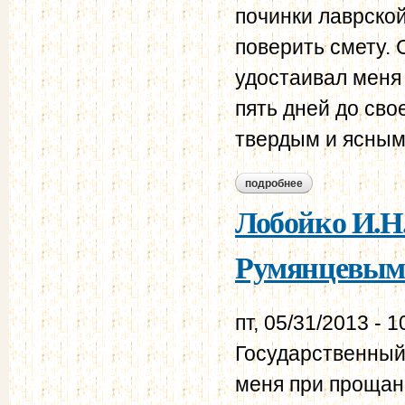
починки лаврско
поверить смету. 
удостаивал меня
пять дней до сво
твердым и ясным 
подробнее
о лобойко и.н. евг
Лобойко И.Н.
Румянцевым
пт, 05/31/2013 - 1
Государственный
меня при прощань