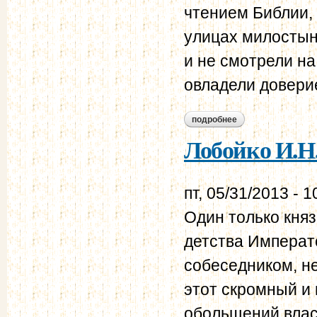
чтением Библии,
улицах милостын
и не смотрели на
овладели довери
подробнее
о лобойко и.н. мис
Лобойко И.Н
пт, 05/31/2013 - 1
Один только кня
детства Императо
собеседником, не
этот скромный и
обольщений влас