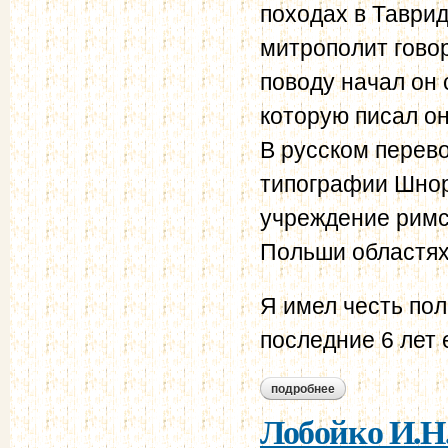
походах в Таврид
митрополит гово
поводу начал он
которую писал он
В русском перево
типографии Шнор
учреждение римс
Польши областях
Я имел честь по
последние 6 лет 
подробнее
о лобойко и.н. ми
Лобойко И.Н.