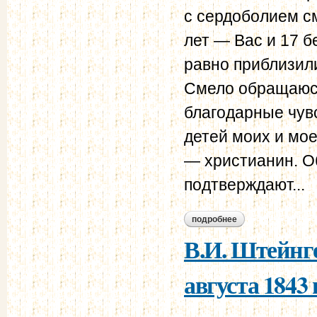
с сердоболием см
лет — Вас и 17 б
равно приблизили
Смело обращаюсь
благодарные чув
детей моих и мое
— христианин. О
подтверждают...
подробнее
о в.и. штейнгейль 
В.И. Штейнге
августа 1843 