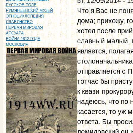
вт, 12/09/2014 - 1
РУССКОЕ ПОЛЕ
Что я Вас не пон
РУМЯНЦЕВСКИЙ МУЗЕЙ
ЭТНОЦИКЛОПЕДИЯ
дома; прихожу, г
СЛАВЯНСТВО
ПЕРВАЯ МИРОВАЯ
хотел после прий
АПСУАРА
ВОЙНА 1812 ГОДА
славный малый, п
МОСКОВИЯ
является, полагая
столоначальника
отправляется с П
тотчас бы присту
к квази-прокуро
надеюсь, что по 
касается, то уж 
ответа. Бы проси
демидовский он 