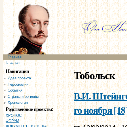
Пе
ос
со
Главное меню
Главная
Вы здесь
Главная
Навигация
Тобольск
Идея проекта
Персоналии
События
В.И. Штейнге
Страны и регионы
Хронология
го ноября [18
Родственные проекты:
ХРОНОС
ФОРУМ
ДОКУМЕНТЫ XX ВЕКА