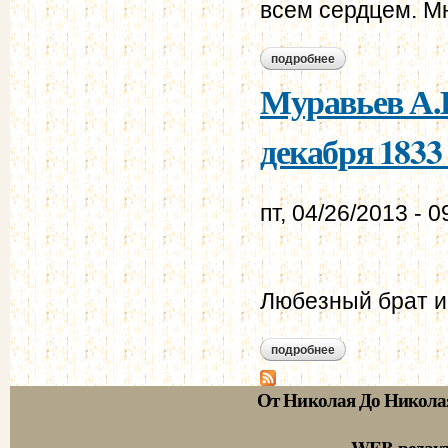
всем сердцем. М
подробнее
о муравьев а.н. - 
Муравьев А.Н
декабря 1833 
пт, 04/26/2013 - 0
Любезный брат и
подробнее
о муравьев а.н. - 
От Николая До Никола
WEB-редак