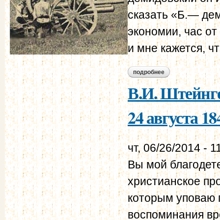
сказать «Б.— дем
экономии, час от
и мне кажется, ч
подробнее
о в.и. штейнгейль –
В.И. Штейнге
24 августа 18
чт, 06/26/2014 - 1
Вы мой благодете
христианское пр
которым уповаю п
воспоминания вр