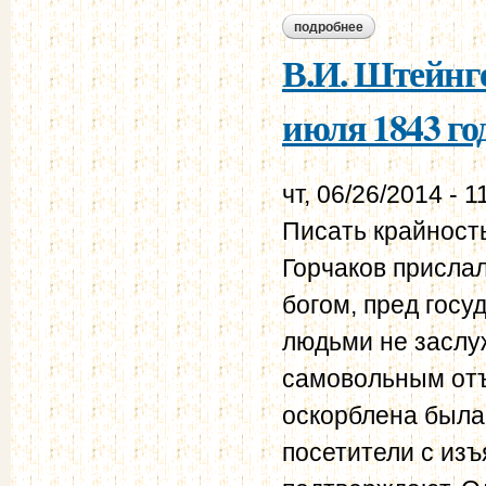
подробнее
о в.и. штейнгейль –
В.И. Штейнге
июля 1843 го
чт, 06/26/2014 - 1
Писать крайност
Горчаков прислал
богом, пред гос
людьми не заслу
самовольным отъ
оскорблена была
посетители с изъ