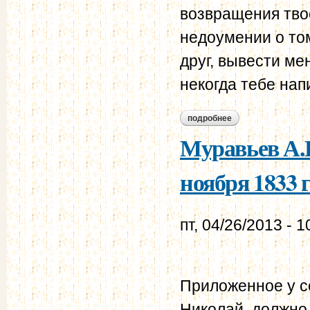
возвращения твое
недоумении о то
друг, вывести ме
некогда тебе нап
подробнее
о муравьев а.н. - 
Муравьев А.Н
ноября 1833 г
пт, 04/26/2013 - 1
Приложенное у се
Николай, должно