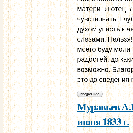
матери. Я отец. 
чувствовать. Глу
духом упасть к 
слезами. Нельзя!
моего буду молит
радостей, до как
возможно. Благо
это до сведения 
подробнее
о в.и. штейнгейль 
Муравьев А.Н
июня 1833 г.