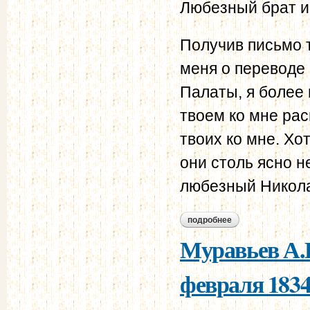
Любезный брат и
Получив письмо т
меня о переводе
Палаты, я более 
твоем ко мне ра
твоих ко мне. Хот
они столь ясно н
любезный Никол
подробнее
о муравьев а.н. - 
Муравьев А.Н
февраля 1834 