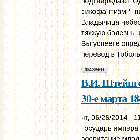
подтверждают. О
сикофантизм *, 
Владычица небес
тяжкую болезнь,
Вы успеете опре
перевод в Тобольс
подробнее
о в.и. штейнгейль 
В.И. Штейнге
30-е марта 18
чт, 06/26/2014 - 1
Государь императ
воспитание млад