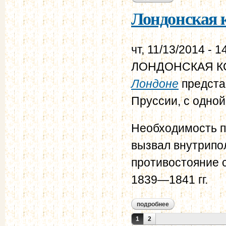
Лондонская к
чт, 11/13/2014 - 1
ЛОНДОНСКАЯ КОН
Лондоне
предста
Пруссии, с одной
Необходимость п
вызвал внутрипо
противостояние 
1839—1841 гг.
подробнее
о лондонская конв
Страницы
1
2