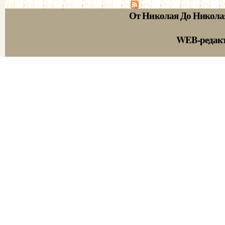
От Николая До Никола
WEB-редак