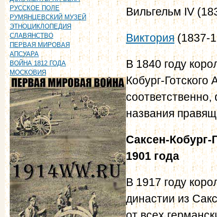
РУССКОЕ ПОЛЕ
Вильгельм IV (18
РУМЯНЦЕВСКИЙ МУЗЕЙ
ЭТНОЦИКЛОПЕДИЯ
Виктория
(1837-1
СЛАВЯНСТВО
ПЕРВАЯ МИРОВАЯ
АПСУАРА
В 1840 году кор
ВОЙНА 1812 ГОДА
МОСКОВИЯ
Кобург-Готского 
соответственно,
названия правящ
Саксен-Кобург-Г
1901 года
В 1917 году коро
династии из Сакс
от всех германск