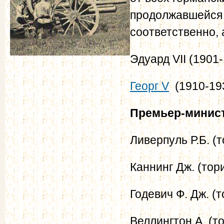
продолжавшейся 
соответственно,
Эдуард VII (1901
Георг V
(1910-19
Премьер-минис
Ливерпуль Р.Б. (
Каннинг Дж. (тори
Годевич Ф. Дж. (
Веллингтон А. (т