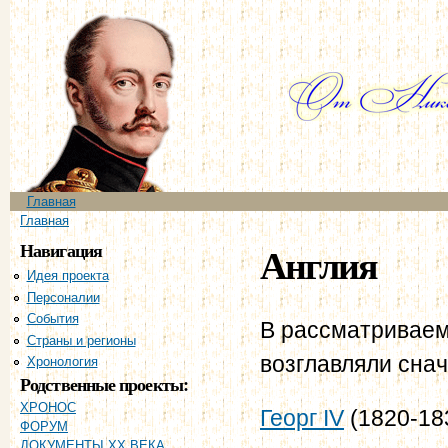
Пе
ос
со
Главное меню
Главная
Вы здесь
Главная
Навигация
Англия
Идея проекта
Персоналии
События
В рассматриваем
Страны и регионы
возглавляли снач
Хронология
Родственные проекты:
ХРОНОС
Георг IV
(1820-18
ФОРУМ
ДОКУМЕНТЫ XX ВЕКА