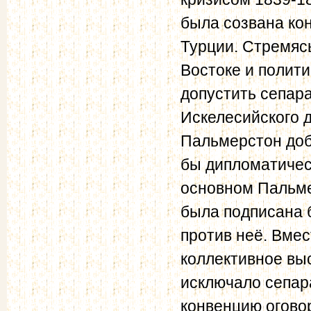
была созвана ко
Турции. Стремяс
Востоке и полити
допустить сепар
Искелесийского д
Пальмерстон доб
бы дипломатичес
основном Пальме
была подписана 
против неё. Вме
коллективное вы
исключало сепар
конвенцию огово