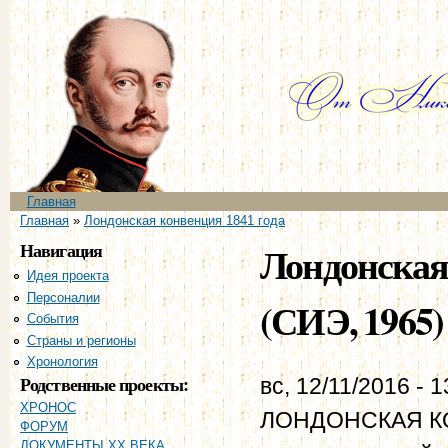
Пе
ос
со
Главное меню
Главная
Вы здесь
Главная
»
Лондонская конвенция 1841 года
Навигация
Лондонская 
Идея проекта
Персоналии
(СИЭ, 1965)
События
Страны и регионы
Хронология
Родственные проекты:
вс, 12/11/2016 - 1
ХРОНОС
ЛОНДОНСКАЯ КО
ФОРУМ
ДОКУМЕНТЫ XX ВЕКА