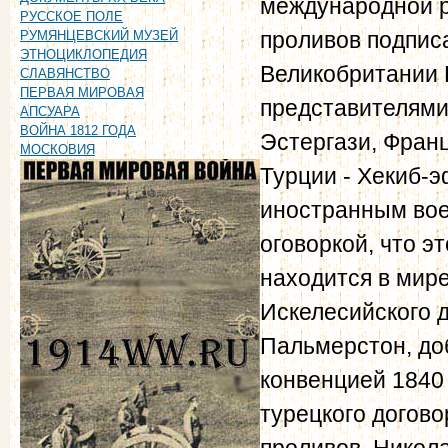
международной 
РУССКОЕ ПОЛЕ
проливов подпис
РУМЯНЦЕВСКИЙ МУЗЕЙ
ЭТНОЦИКЛОПЕДИЯ
Великобритании
СЛАВЯНСТВО
ПЕРВАЯ МИРОВАЯ
представителями
АПСУАРА
ВОЙНА 1812 ГОДА
Эстергази, Франц
МОСКОВИЯ
Турции - Хекиб-
иностранным вое
оговоркой, что э
находится в мире"
Искелесийского д
Пальмерстон, до
конвенцией 1840
турецкого догов
проливов. Никола