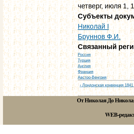
четверг, июля 1, 
Субъекты доку
Николай I
Бруннов Ф.И.
Связанный рег
Россия
Турция
Англия
Франция
Австро-Венгрия
‹ Лондонская конвенция 1841 
От Николая До Никола
WEB-редак