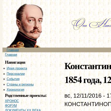
Пе
ос
со
Главное меню
Главная
Вы здесь
Главная
Навигация
Константин
Идея проекта
Персоналии
1854 года, 1
События
Страны и регионы
Хронология
Родственные проекты:
вс, 12/11/2016 - 1
ХРОНОС
КОНСТАНТИНОПО
ФОРУМ
ДОКУМЕНТЫ XX ВЕКА