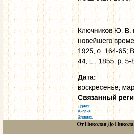
Ключников Ю. В. 
новейшего времен
1925, о. 164-65; B
44, L., 1855, p. 5-
Дата:
воскресенье, мар
Связанный рег
Турция
Англия
Франция
От Николая До Никола