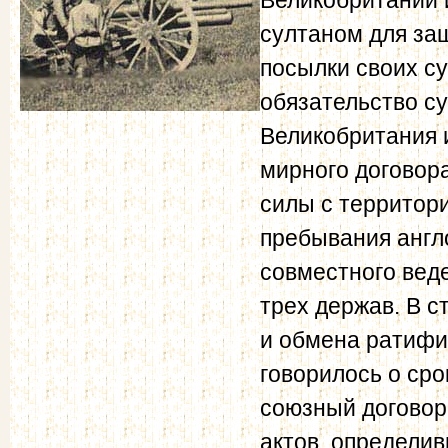
султаном для за
посылки своих су
обязательство су
Великобритания 
мирного договор
силы с территори
пребывания англ
совместного вед
трех держав. В с
и обмена ратифи
говорилось о сро
союзный договор
актов, определив