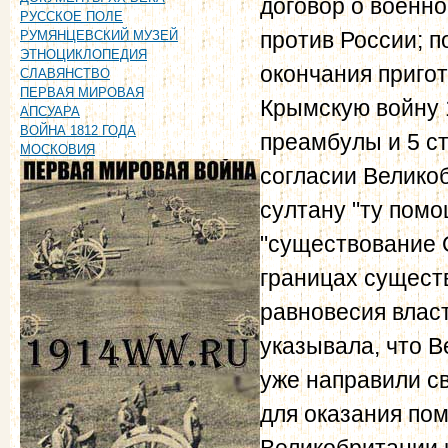
договор о военн
РУССКОЕ ПОЛЕ
против России; п
РУМЯНЦЕВСКИЙ МУЗЕЙ
ЭТНОЦИКЛОПЕДИЯ
окончания приго
СЛАВЯНСТВО
ПЕРВАЯ МИРОВАЯ
Крымскую войну 1
АПСУАРА
ВОЙНА 1812 ГОДА
преамбулы и 5 ст
МОСКОВИЯ
согласии Велико
султану "ту помо
"существование 
границах сущест
равновесия власт
указывала, что 
уже направили с
для оказания по
Великобритании 