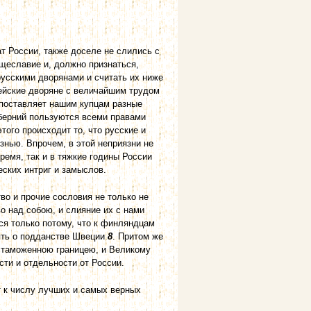
т России, также доселе не слились с
тщеславие и, должно признаться,
русскими дворянами и считать их ниже
ейские дворяне с величайшим трудом
 поставляет нашим купцам разные
уберний пользуются всеми правами
того происходит то, что русские и
знью. Впрочем, в этой неприязни не
ремя, так и в тяжкие годины России
ских интриг и замыслов.
во и прочие сословия не только не
во над собою, и слияние их с нами
ся только потому, что к финляндцам
мять о подданстве Швеции
8
. Притом же
с таможенною границею, и Великому
ти и отдельности от России.
 к числу лучших и самых верных