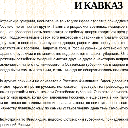
И КАВКАЗ
Остзейские губернии, несмотря на то что уже более столетия принадлежа
Россиею, но от причин других. Память о рыцарских временах, немецкое 
большая образованность заставляют остзейских дворян гордиться пред 
себя. Поддерживаемые сверх того некоторыми старинными правами остз
допускают в свое сословие русских дворян; равно и местное купечество
препятствия к торговле. Напротив того, в России уроженцы остзейских г
наравне с русскими и во множестве водворяются в наших губерниях. От э
уроженцы остзейских губерний смотрят друг на друга с некоторою неприя
заключается ничего политического, и Остзейские губернии как в мирное в
всегда были самыми верными, и там никогда не обнаруживалось политиче
По другим причинам не сливается с Россиею Финляндия. Здесь дворянст
питают гордости против русских, но, кажется, чувствуют их превосходст
может произойти легче, нежели Остзейских губерний. Оно останавливает
еще близко время, когда они завоеваны Россиею, и еще свежа в них па
им не только оставлены прежние права и законы, но они отделены от на
Княжеству Финляндскому по самым установлениям дана тень самобытнос
Несмотря на то Финляндия, подобно Остзейским губерниям, принадлежит
провинций России.