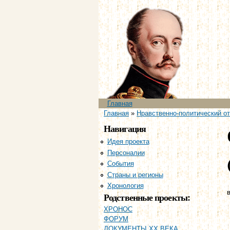
Главное меню
Главная
Вы здесь
Главная
»
Нравственно-политический отч
Навигация
Идея проекта
Персоналии
События
Страны и регионы
Хронология
в
Родственные проекты:
ХРОНОС
ФОРУМ
ДОКУМЕНТЫ XX ВЕКА