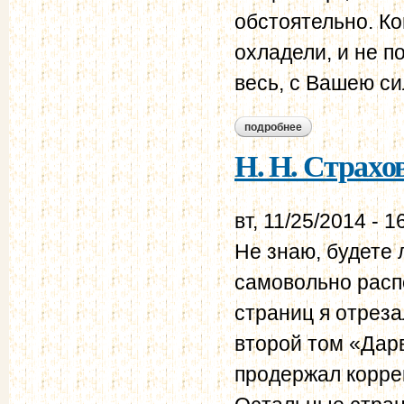
обстоятельно. Ко
охладели, и не п
весь, с Вашею си
подробнее
о н. н. страхов - в.
Н. Н. Страхов
вт, 11/25/2014 - 1
Не знаю, будете 
самовольно расп
страниц я отреза
второй том «Дар
продержал коррек