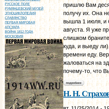
пришлю Вам десят
РУССКОЕ ПОЛЕ
РУМЯНЦЕВСКИЙ МУЗЕЙ
получу их. Она н
ЭТНОЦИКЛОПЕДИЯ
СЛАВЯНСТВО
вышла 1 июля, и б
ПЕРВАЯ МИРОВАЯ
АПСУАРА
августа. Я уже п
ВОЙНА 1812 ГОДА
МОСКОВИЯ
слишком браните 
куда, и выеду ли
времени еду. Вер
жаловаться на з
почему-то, что В
подробнее
о н. н. страхов - в.
Н. Н. Страхов
вт, 11/25/2014 - 1