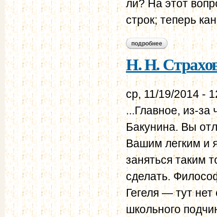
ли? На этот вопр
строк; теперь ка
подробнее
о н. н. страхов - в.
Н. Н. Страхов
ср, 11/19/2014 - 1
...Главное, из-з
Бакунина. Вы отл
Вашим легким и 
заняться таким т
сделать. Филосо
Гегеля — тут нет
школьного подчи