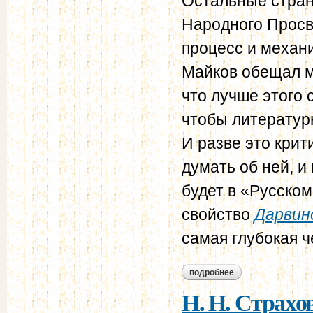
Остальные стран
Народного Просв
процесс и механи
Майков обещал мн
что лучше этого 
чтобы литератур
И разве это крит
думать об ней, и
будет в «Русском
свойство
Дарвин
самая глубокая че
подробнее
о н. н. страхов - в.
Н. Н. Страхов