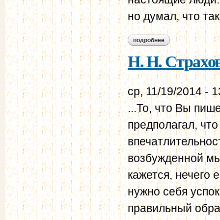
но думал, что так
подробнее
о н. н. страхов - в.
Н. Н. Страхов 
ср, 11/19/2014 - 1
...То, что Вы пиш
предполагал, чт
впечатлительнос
возбужденной мыс
кажется, нечего 
нужно себя успо
правильный образ