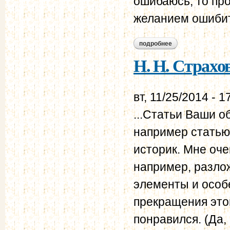
ошибаюсь, то про
желанием ошибить
подробнее
о н. н. страхов - в.
Н. Н. Страхов
вт, 11/25/2014 - 1
...Статьи Ваши о
например статью
историк. Мне оч
например, разлож
элементы и особ
прекращения этог
понравился. (Да, 