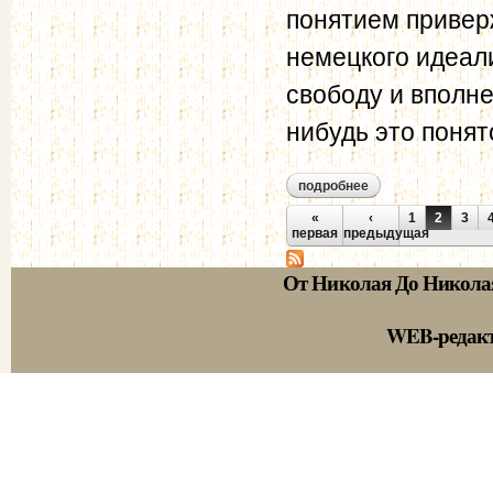
понятием привер
немецкого идеал
свободу и вполне
нибудь это понято
подробнее
о н. н. страхов - в.
Страницы
«
‹
1
2
3
первая
предыдущая
От Николая До Никола
WEB-редак