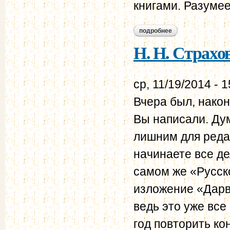
книгами. Разумее
подробнее
о н. н. страхов - в.
Н. Н. Страхов 
ср, 11/19/2014 - 1
Вчера был, након
Вы написали. Ду
лишним для реда
начинаете все де
самом же «Русск
изложение «Дарв
ведь это уже все
год повторить ко