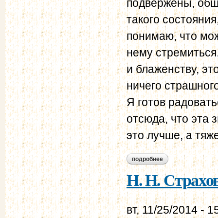
подвержены, общ
такого состояния
понимаю, что мож
нему стремиться.
и блаженству, эт
ничего страшного
Я готов радовать
отсюда, что эта 
это лучше, а тяже
подробнее
о н. н. страхов - в.
Н. Н. Страхов 
вт, 11/25/2014 - 1