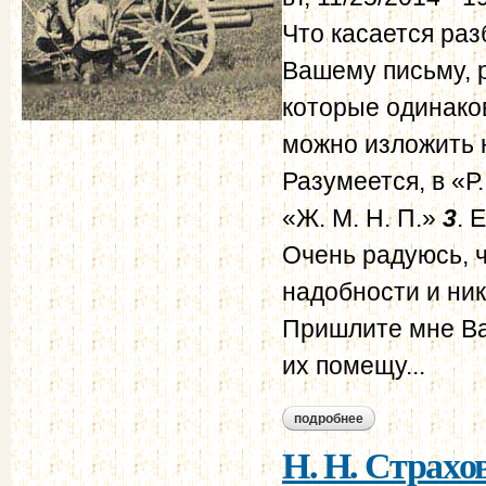
Что касается раз
Вашему письму, р
которые одинаков
можно изложить н
Разумеется, в «Р
«Ж. М. Н. П.»
3
. 
Очень радуюсь, ч
надобности и ник
Пришлите мне Ва
их помещу...
подробнее
о н. н. страхов - в.
Н. Н. Страхов 