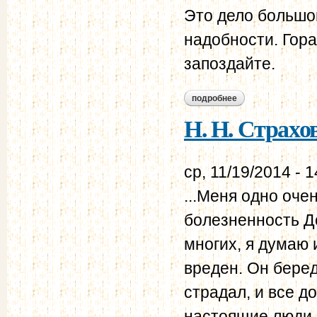
Это дело большой
надобности. Гора
запоздайте.
подробнее
о н. н. страхов - в.
Н. Н. Страхов 
ср, 11/19/2014 - 1
...Меня одно оче
болезненность До
многих, я думаю
вреден. Он беред
страдал, и все д
настоящие люди. 