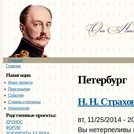
Пе
ос
со
Главное меню
Главная
Вы здесь
Главная
Навигация
Петербург
Идея проекта
Персоналии
События
Н. Н. Страхов
Страны и регионы
Хронология
Родственные проекты:
вт, 11/25/2014 - 2
ХРОНОС
ФОРУМ
Вы нетерпеливы и
ДОКУМЕНТЫ XX ВЕКА