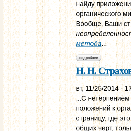
найду приложени
органического ми
Вообще, Ваши ста
неопределеннос
метода
...
подробнее
о н. н. страхов - в.
Н. Н. Страхов 
вт, 11/25/2014 - 1
...С нетерпением
положений к орг
страницу, где эт
общих черт, тол