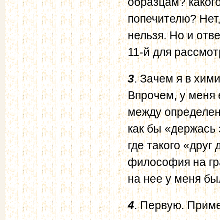
образцам? каког
попечителю? Нет
нельзя. Но и отв
11-й для рассмо
3
. Зачем я в хи
Впрочем, у меня 
между определе
как бы «держась 
где такого «друг
философия на гра
на нее у меня бы
4
. Первую. Приме