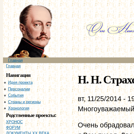
Пе
ос
со
Главное меню
Главная
Вы здесь
Главная
Навигация
Н. Н. Страхо
Идея проекта
Персоналии
События
вт, 11/25/2014 - 1
Страны и регионы
Многоуважаемый
Хронология
Родственные проекты:
ХРОНОС
Очень обрадовал
ФОРУМ
ДОКУМЕНТЫ XX ВЕКА