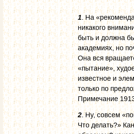
1
. На «рекоменда
никакого вниман
быть и должна б
академиях, но по
Она вся вращаетс
«пытание», худое
известное и эле
только по предло
Примечание 1913
2
. Ну, совсем «
Что делать?» Кан