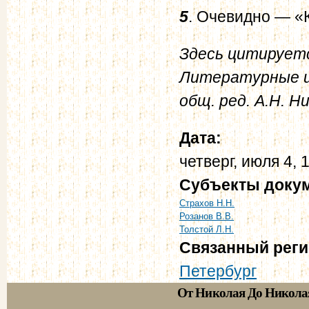
5
. Очевидно — «
Здесь цитируется
Литературные из
общ. ред. А.Н. Ни
Дата:
четверг, июля 4, 
Субъекты доку
Страхов Н.Н.
Розанов В.В.
Толстой Л.Н.
Связанный рег
Петербург
От Николая До Никола