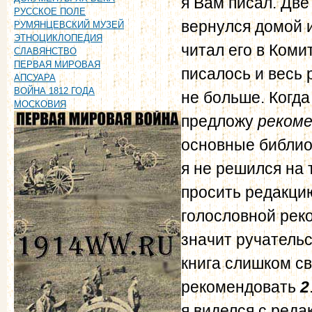
я Вам писал. Две
РУССКОЕ ПОЛЕ
вернулся домой и
РУМЯНЦЕВСКИЙ МУЗЕЙ
ЭТНОЦИКЛОПЕДИЯ
читал его в Коми
СЛАВЯНСТВО
ПЕРВАЯ МИРОВАЯ
писалось и весь 
АПСУАРА
ВОЙНА 1812 ГОДА
не больше. Когда
МОСКОВИЯ
предложу
реком
основные библиот
я не решился на 
просить редакцию
голословной рек
значит ручатель
книга слишком с
рекомендовать
2
я виделся с реда