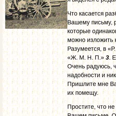
Что касается раз
Вашему письму, р
которые одинаков
можно изложить н
Разумеется, в «Р
«Ж. М. Н. П.»
3
. 
Очень радуюсь, ч
надобности и ник
Пришлите мне Ва
их помещу.
Простите, что не
Вашем письме. Оч