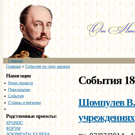
Пе
ос
со
Главное меню
Главная
Вы здесь
Главная
»
События по году начала
Навигация
События 18
Идея проекта
Персоналии
События
Шомпулев В.
Страны и регионы
Хронология
учреждениях
Родственные проекты:
ХРОНОС
ФОРУМ
ДОКУМЕНТЫ XX ВЕКА