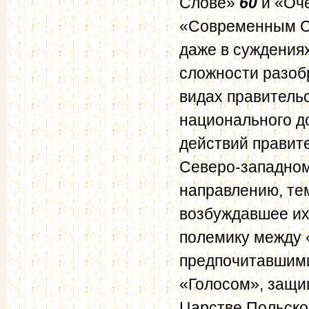
Слове»
60
и «Оч
«Современным Сл
даже в суждениях
сложности разоб
видах правительс
национального д
действий правит
Северо-западном
направлению, тем
возбуждавшее их
полемику между 
предпочитавшими
«Голосом», защ
Царстве Польско