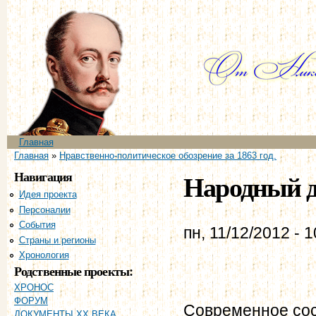
Пе
ос
со
Главное меню
Главная
Вы здесь
Главная
»
Нравственно-политическое обозрение за 1863 год.
Навигация
Народный ду
Идея проекта
Персоналии
События
пн, 11/12/2012 - 1
Страны и регионы
Хронология
Родственные проекты:
ХРОНОС
ФОРУМ
Современное сос
ДОКУМЕНТЫ XX ВЕКА