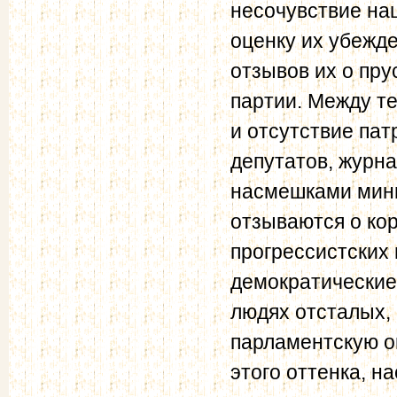
несочувствие на
оценку их убежд
отзывов их о пру
партии. Между т
и отсутствие пат
депутатов, журн
насмешками мин
отзываются о ко
прогрессистских
демократические 
людях отсталых,
парламентскую оп
этого оттенка, н