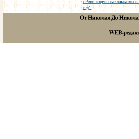
‹ Революционные замыслы в 
год).
От Николая До Никола
WEB-редак