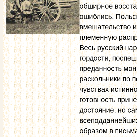
обширное восстан
ошиблись. Польс
вмешательство 
племенную распр
Весь русский нар
гордости, поспе
преданность мона
раскольники по п
чувствах истинн
готовность прине
достояние, но са
всеподданнейших
образом в письм