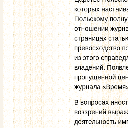
которых настаив
Польскому полну
отношении журн
страницах статью
превосходство п
из этого справе
владений. Появл
пропущенной цен
журнала «Время»
В вопросах инос
воззрений выраж
деятельность им