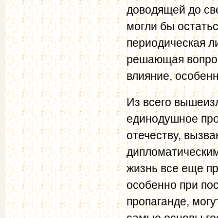
доводящей до св
могли бы остатьс
периодическая л
решающая вопрос
влияние, особен
Из всего вышеизл
единодушное про
отечеству, вызв
дипломатическим
жизнь все еще п
особенно при по
пропаганде, могу
самые основы го