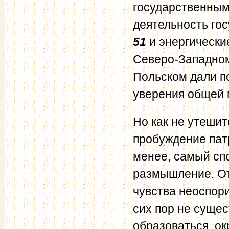
государственным
деятельность гос
51
и энергически
Северо-Западном
Польском дали п
уверения общей п
Но как не утеши
пробуждение пат
менее, самый сп
размышление. От
чувства неоспор
сих пор не сущес
образоваться, ок