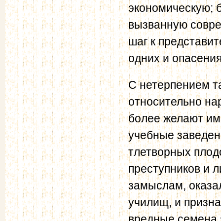
экономическую; б
вызванную совре
шаг к представи
одних и опасения
С нетерпением т
относительно на
более желают им 
учебные заведен
тлетворных плод
преступников и л
замыслам, оказа
училищ, и призна
вредные семена 