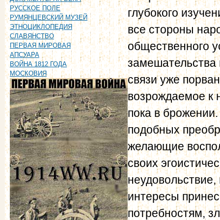
РУССКОЕ ПОЛЕ
глубокого изуче
РУМЯНЦЕВСКИЙ МУЗЕЙ
все стороны нар
ЭТНОЦИКЛОПЕДИЯ
СЛАВЯНСТВО
общественного ус
ПЕРВАЯ МИРОВАЯ
АПСУАРА
замешательства 
ВОЙНА 1812 ГОДА
МОСКОВИЯ
связи уже порван
возрождаемое к н
пока в брожении.
подобных преобр
желающие воспол
своих эгоистиче
неудовольствие, 
интересы принес
потребностям, з