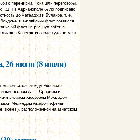
ьбой о перемирии. Пока шли переговоры,
ю. 31. I в Адрианополе было подписано
тность до Чаталджи и Булаира, т. е.
 Лондоне, и английский флот появился
лийский флот не рискнул войти в
гличан в Константинополе туда вступят
, 26 июня (8 июля)
ительном союзе между Россией и
чайным послом А. Ф. Орловым и
еликим визирем Хюсревом Мехмедом-
 Хаджи Мехмедом Акифом эфенди.
 Iskelesi), расположенной на азиатском
(30) марта