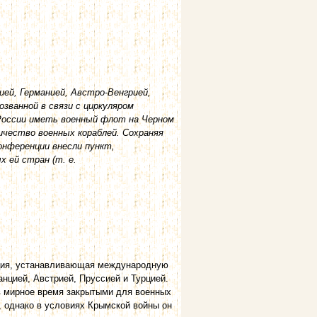
цией, Германией, Австро-Венгрией,
званной в связи с циркуляром
 России иметь военный флот на Черном
ичество военных кораблей. Сохраняя
онференции внесли пункт,
 ей стран (т. е.
енция, устанавливающая международную
нцией, Австрией, Пруссией и Турцией.
в мирное время закрытыми для военных
, однако в условиях Крымской войны он