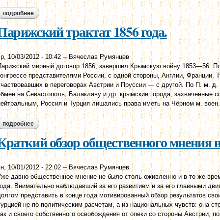
подробнее
о лондонская конвенция 1841 г. (свэ, 1978)
Парижский трактат 1856 года.
р, 10/03/2012 - 10:42
--
Вячеслав Румянцев
Парижский мирный договор 1856, завершил Крымскую войну 1853—56. По
конгрессе представителями России, с одной стороны, Англии, Франции, Т
участвовавших в переговорах Австрии и Пруссии — с другой. По П. м. д
обмен на Севастополь, Балаклаву и др. крымские города, захваченные 
нейтральным, Россия и Турция лишались права иметь на Чёрном м. воен.
подробнее
о парижский трактат 1856 года.
Краткий обзор общественного мнения в
н, 10/01/2012 - 22:02
--
Вячеслав Румянцев
Уже давно общественное мнение не было столь оживленно и в то же время
года. Внимательно наблюдавший за его развитием и за его главными дв
долгом представить в конце года мотивированный обзор результатов св
Турцией не по политическим расчетам, а из национальных чувств: она с
как и своего собственного освобождения от опеки со стороны Австрии, п