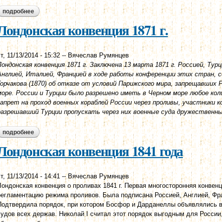
подробнее
о лондонский договор от 10 апреля 1854 г.
Лондонская конвенция 1871 г.
т, 11/13/2014 - 15:32
--
Вячеслав Румянцев
Лондонская конвенция 1871 г. Заключена 13 марта 1871 г. Россией, Тур
Англией, Италией, Францией в ходе работы конференции этих стран, со
Горчакова (1870) об отказе от условий Парижского мира, запрещавших
море. России и Турции было разрешено иметь в Черном море любое кол
запрет на проход военных кораблей России через проливы, участники к
разрешавший Турции пропускать через них военные суда дружественных
подробнее
о лондонская конвенция 1871 г.
Лондонская конвенция 1841 года
т, 11/13/2014 - 14:41
--
Вячеслав Румянцев
Лондонская конвенция о проливах 1841 г. Первая многосторонняя конв
регламентацию режима проливов. Была подписана Россией, Англией, Фра
Подтвердила порядок, при котором Босфор и Дарданеллы объявлялись 
судов всех держав. Николай I считал этот порядок выгодным для России