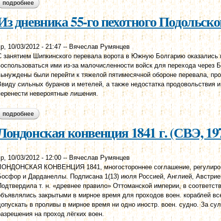
подробнее
о тютчева а.ф. дневник. 20 июня [1854 года].
Из дневника 55-го пехотного Подольског
р, 10/03/2012 - 21:47
--
Вячеслав Румянцев
С занятием Шипкинского перевала ворота в Южную Болгарию оказались в
воспользоваться ими из-за малочисленности войск для перехода через Б
вынуждены были перейти к тяжелой пятимесячной обороне перевала, про
Ввиду сильных буранов и метелей, а также недостатка продовольствия 
перенести невероятные лишения.
подробнее
о из дневника 55-го пехотного подольского полка. 1877 г.
Лондонская конвенция 1841 г. (СВЭ, 19
р, 10/03/2012 - 12:00
--
Вячеслав Румянцев
ЛОНДОНСКАЯ КОНВЕНЦИЯ 1841, многостороннее соглашение, регулиро
Босфор и Дарданеллы. Подписана 1(13) июля Россией, Англией, Австрие
Подтвердила т. н. «древнее правило» Оттоманской империи, в соответс
объявлялись закрытыми в мирное время для проходов воен. кораблей всех
допускать в проливы в мирное время ни одно иностр. воен. судно. За с
разрешения на проход лёгких воен.