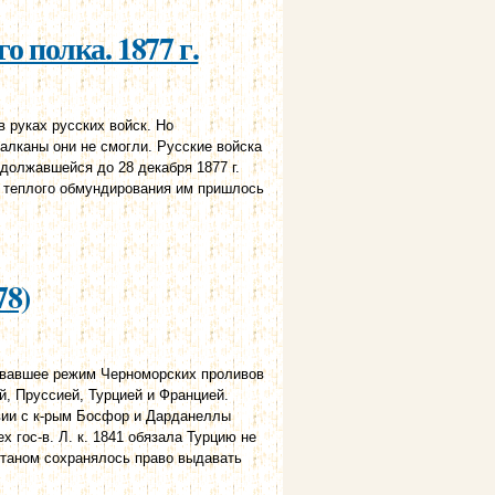
о полка. 1877 г.
 руках русских войск. Но
алканы они не смогли. Русские войска
должавшейся до 28 декабря 1877 г.
и теплого обмундирования им пришлось
78)
вавшее режим Черноморских проливов
й, Пруссией, Турцией и Францией.
твии с к-рым Босфор и Дарданеллы
 гос-в. Л. к. 1841 обязала Турцию не
ултаном сохранялось право выдавать