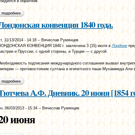
убедился в обратном.
подробнее
о лондонская конвенция 1841 года
Лондонская конвенция 1840 года.
т, 11/13/2014 - 14:18
--
Вячеслав Румянцев
ЛОНДОНСКАЯ КОНВЕНЦИЯ 1840 г. заключена 3 (15) июля в
Лондоне
пре
Австрии и Пруссии, с одной стороны, и Турции — с другой.
Необходимость подписания международного соглашения вызвал внутрип
империи — противостояние султана и египетского паши Мухаммеда Али в
подробнее
о лондонская конвенция 1840 года.
Тютчева А.Ф. Дневник. 20 июня [1854 го
н, 06/03/2013 - 15:34
--
Вячеслав Румянцев
20 июня