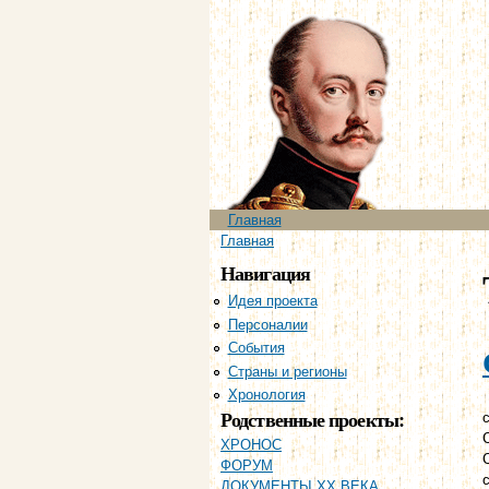
Главное меню
Главная
Вы здесь
Главная
Навигация
Идея проекта
Персоналии
События
Страны и регионы
Хронология
Родственные проекты:
с
ХРОНОС
ФОРУМ
ДОКУМЕНТЫ XX ВЕКА