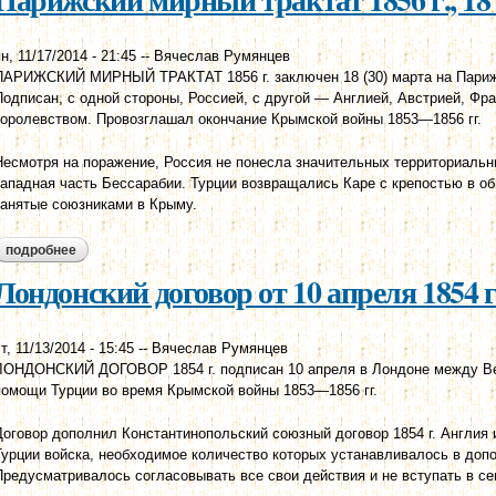
н, 11/17/2014 - 21:45
--
Вячеслав Румянцев
ПАРИЖСКИЙ МИРНЫЙ ТРАКТАТ 1856 г. заключен 18 (30) марта на Парижс
Подписан, с одной стороны, Россией, с другой — Англией, Австрией, Фр
королевством. Провозглашал окончание Крымской войны 1853—1856 гг.
Несмотря на поражение, Россия не понесла значительных территориальн
западная часть Бессарабии. Турции возвращались Каре с крепостью в об
занятые союзниками в Крыму.
подробнее
о парижский мирный трактат 1856 г., 18 (30) марта
Лондонский договор от 10 апреля 1854 г
т, 11/13/2014 - 15:45
--
Вячеслав Румянцев
ЛОНДОНСКИЙ ДОГОВОР 1854 г. подписан 10 апреля в Лондоне между Ве
помощи Турции во время Крымской войны 1853—1856 гг.
Договор дополнил Константинопольский союзный договор 1854 г. Англия
Турции войска, необходимое количество которых устанавливалось в доп
Предусматривалось согласовывать все свои действия и не вступать в се