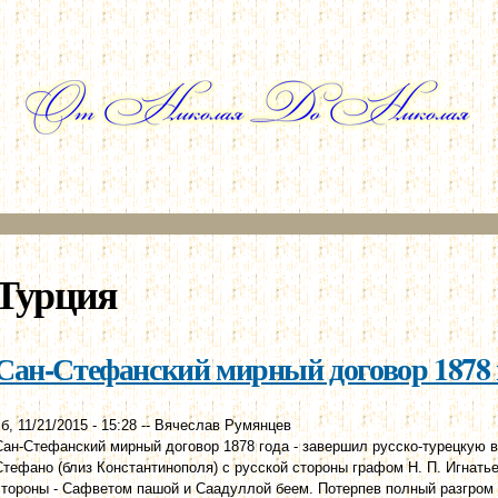
Перейти к
основному
содержанию
Турция
Сан-Стефанский мирный договор 1878 г
б, 11/21/2015 - 15:28
--
Вячеслав Румянцев
Сан-Стефанский мирный договор 1878 года - завершил русско-турецкую вой
Стефано (близ Константинополя) с русской стороны графом Н. П. Игнать
стороны - Сафветом пашой и Саадуллой беем. Потерпев полный разгром к