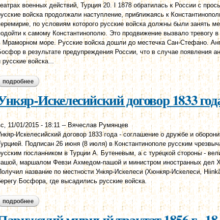
театрах военных действий, Турция 20. I 1878 обратилась к России с прос
русские войска продолжали наступление, приближаясь к Константинопол
перемирие, по условиям которого русские войска должны были занять мес
подойти к самому Константинополю. Это продвижение вызвало тревогу в
в Мраморном море. Русские войска дошли до местечка Сан-Стефано. Анг
Босфор в результате предупреждения России, что в случае появления ан
и русские войска...
подробнее
о сан-стефанский мирный договор 1878 года, 3 марта
Ункяр-Искелесийский договор 1833 года
с, 11/01/2015 - 18:11
--
Вячеслав Румянцев
Ункяр-Искелесийский договор 1833 года - соглашение о дружбе и оборон
Турцией. Подписан 26 июня (8 июля) в Константинополе русским чрезвы
русским посланником в Турции А. Бутеневым, а с турецкой стороны - в
пашой, маршалом Февзи Ахмедом-пашой и министром иностранных дел
Получил название по местности Ункяр-Искелеси (Хюнкяр-Искелеси, Hiinkâr
берегу Босфора, где высадились русские войска.
подробнее
о ункяр-искелесийский договор 1833 года, 26 июня (8 июля)
Парижский мирный трактат 1856 г., 18 