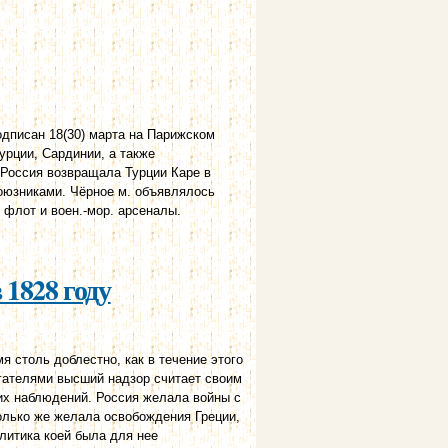
дписан 18(30) марта на Парижском
урции, Сардинии, а также
. Россия возвращала Турции Каре в
союзниками. Чёрное м. объявлялось
 флот и воен.-мор. арсеналы.
 1828 году
 столь доблестно, как в течение этого
игателями высший надзор считает своим
оих наблюдений. Россия желала войны с
только же желала освобождения Греции,
олитика коей была для нее