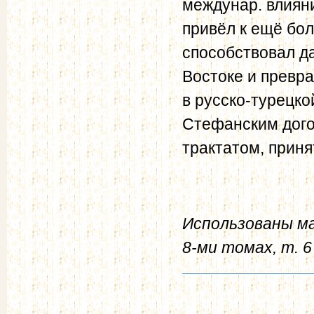
междунар. влияни
привёл к ещё бол
способствовал да
Востоке и превр
в русско-турецк
Стефанским дого
трактатом, приня
Использованы м
8-ми томах, т. 6