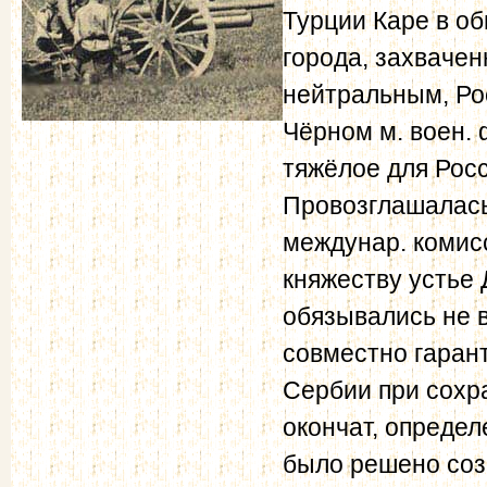
Турции Каре в об
города, захваче
нейтральным, Ро
Чёрном м. воен. 
тяжёлое для Росс
Провозглашалась
междунар. комис
княжеству устье
обязывались не в
совместно гаран
Сербии при сохра
окончат, определ
было решено соз