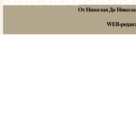
От Николая До Никола
WEB-редак