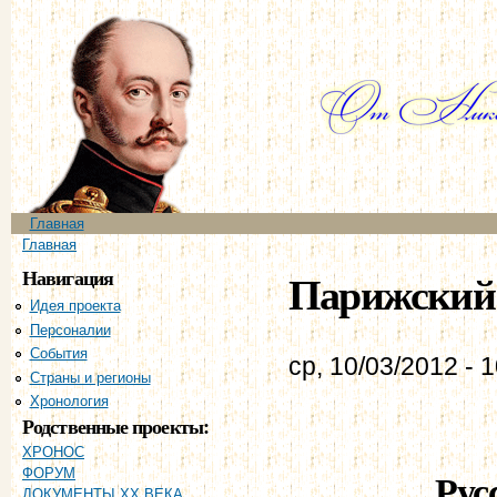
Пе
ос
со
Главное меню
Главная
Вы здесь
Главная
Навигация
Парижский т
Идея проекта
Персоналии
События
ср, 10/03/2012 - 
Страны и регионы
Хронология
Родственные проекты:
ХРОНОС
Рус
ФОРУМ
ДОКУМЕНТЫ XX ВЕКА