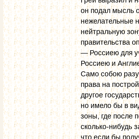
он подал мысль 
нежелательные н
нейтральную зон
правительства о
— Россиею для у
Россиею и Англи
Само собою разу
права на построй
другое государс
но имело бы в в
зоны, где после 
сколько-нибудь 
что если бы полу