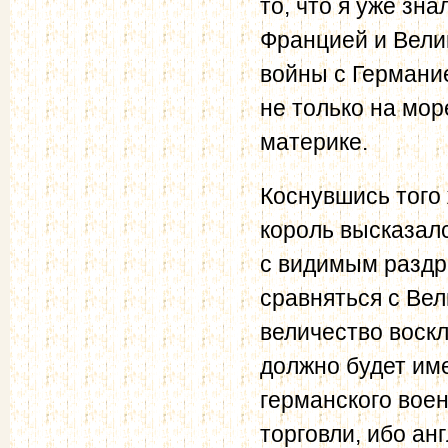
то, что я уже зн
Францией и Велик
войны с Германи
не только на мор
материке.
Коснувшись того 
король высказалс
с видимым раздр
сравняться с Вел
величество воскл
должно будет име
германского воен
торговли, ибо ан