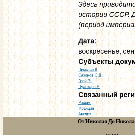
Здесь приводитс
истории СССР. Д
(период империал
Дата:
воскресенье, сен
Субъекты доку
Николай II
Сазонов С.Д.
Грей Э.
Пуанкаре Р.
Связанный рег
Россия
Франция
Англия
От Николая До Никола