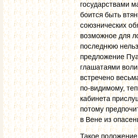
государствами ма
боится быть втян
союзнических обя
возможное для л
последнюю нельзя
предложение Пуа
глашатаями воли
встречено весьма
по-видимому, теп
кабинета прислу
потому предпочи
в Вене из опасен
Такое положение 