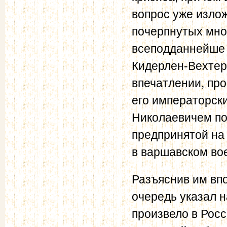
вопрос уже изло
почерпнутых мно
всеподданнейше д
Кидерлен-Вехтер
впечатлении, пр
его императорск
Николаевичем по
предпринятой на
в варшавском во
Разъяснив им вп
очередь указал н
произвело в Росс