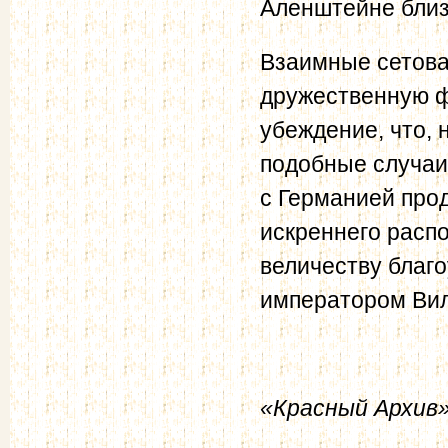
Аленштейне близ
Взаимные сетова
дружественную ф
убеждение, что,
подобные случаи
с Германией про
искреннего расп
величеству благ
императором Вил
«Красный Архив»,