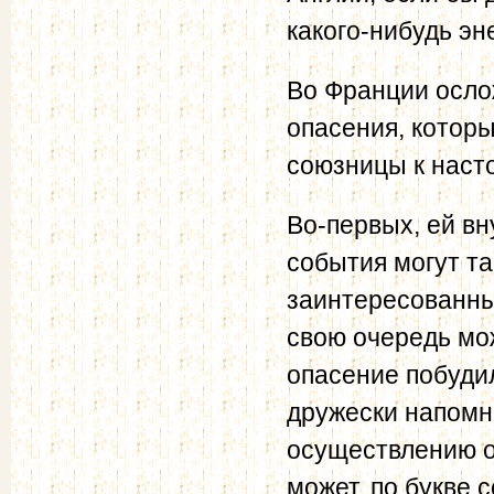
какого-нибудь эн
Во Франции осло
опасения, котор
союзницы к наст
Во-первых, ей вн
события могут т
заинтересованных 
свою очередь мо
опасение побудил
дружески напомн
осуществлению о
может, по букве 