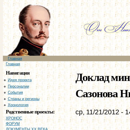
Пе
ос
со
Главное меню
Главная
Вы здесь
Главная
Навигация
Доклад мин
Идея проекта
Персоналии
Сазонова Ни
События
Страны и регионы
Хронология
Родственные проекты:
ср, 11/21/2012 - 1
ХРОНОС
ФОРУМ
ДОКУМЕНТЫ XX ВЕКА