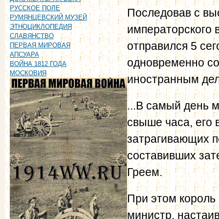
РУССКОЕ ПОЛЕ
Последовав с вы
РУМЯНЦЕВСКИЙ МУЗЕЙ
императорского в
ЭТНОЦИКЛОПЕДИЯ
СЛАВЯНСТВО
отправился 5 сег
ПЕРВАЯ МИРОВАЯ
АПСУАРА
одновременно со
ВОЙНА 1812 ГОДА
МОСКОВИЯ
иностранным дел
...В самый день 
свыше часа, его 
затрагивающих п
составивших зат
Греем.
При этом король 
министр, настаи