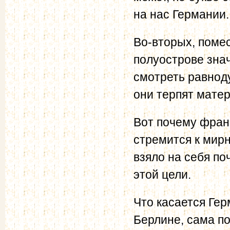
на нас Германии.
Во-вторых, поме
полуострове зна
смотреть равнод
они терпят мате
Вот почему фран
стремится к мир
взяло на себя по
этой цели.
Что касается Гер
Берлине, сама п