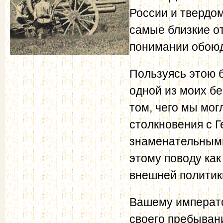
России и твердо
самые близкие о
понимании обоюд
Пользуясь этою 
одной из моих бе
том, чего мы мог
столкновения с 
знаменательными
этому поводу как
внешней политики
Вашему императо
своего пребывани