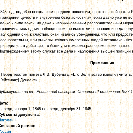
1845 год, подобно нескольким предшествовавшим, протек спокойно для 
ограждения целости и внутренней безопасности империи давно уже не вс
только к силе войск, но даже к необыкновенным распорядительным мера
ограничивались одним наблюдением, не имеют ли основания иногда пол
наблюдения сии, к счастью, оканчивались убеждением, что или предост
неосновательны, или умыслы неблагонамеренных людей оставались без и
приводились в действие, то были уничтожаемы распоряжениями нашего п
Подтверждением этому служат все дела и наблюдения высшей полиции в
Примечания
* Перед текстом помета Л.В. Дубельта: «Его Величество изволил читать. 
л[ейтенант] Дубельт».
Публикуется по кн.: Россия под надзором. Отчеты III отделения 1827-18
Дата:
с
среда, января 1, 1845
по
среда, декабря 31, 1845
Субъекты документа:
Николай I
Связанный регион:
Россия