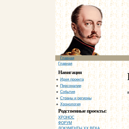
Главное меню
Главная
Вы здесь
Главная
Навигация
Идея проекта
Персоналии
События
в
Страны и регионы
Хронология
Родственные проекты:
ХРОНОС
ФОРУМ
ДОКУМЕНТЫ XX ВЕКА