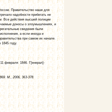
России. Правительство наше для
тречало надобности прибегать не
м. Все действия высшей полиции
учаемые доносы о злоумышлениях, и
ерегательные сведения были
сполнения, а если иногда и
равительства при самом их начале.
 1845 году.
11 февраля: 1846. Г[енерал]-
69. М., 2006, 363-378.