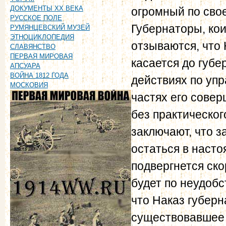
ДОКУМЕНТЫ XX ВЕКА
огромный по свое
РУССКОЕ ПОЛЕ
Губернаторы, ко
РУМЯНЦЕВСКИЙ МУЗЕЙ
ЭТНОЦИКЛОПЕДИЯ
отзываются, что 
СЛАВЯНСТВО
ПЕРВАЯ МИРОВАЯ
касается до губе
АПСУАРА
ВОЙНА 1812 ГОДА
действиях по упр
МОСКОВИЯ
частях его сове
без практическог
заключают, что 
остаться в насто
подвергнется ско
будет по неудобс
что Наказ губер
существовавшее 