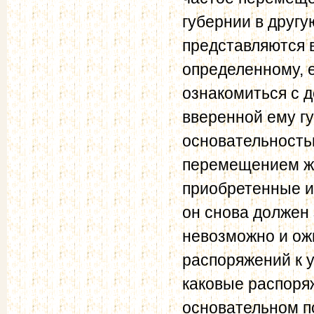
губернии в другу
представляются 
определенному, е
ознакомиться с 
вверенной ему гу
основательность
перемещением же 
приобретенные и
он снова должен 
невозможно и ож
распоряжений к 
каковые распоря
основательном по