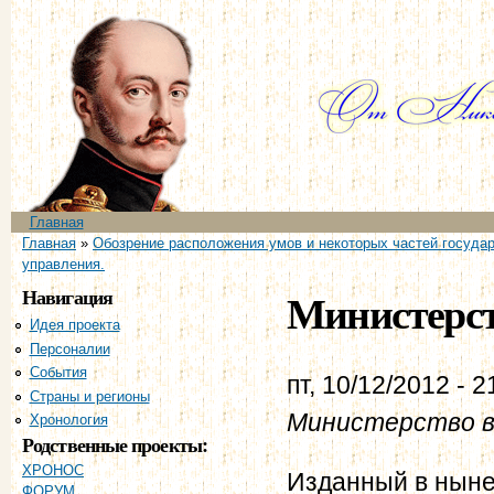
Пе
ос
со
Главное меню
Главная
Вы здесь
Главная
»
Обозрение расположения умов и некоторых частей государ
управления.
Навигация
Министерст
Идея проекта
Персоналии
События
пт, 10/12/2012 - 2
Страны и регионы
Министерство в
Хронология
Родственные проекты:
ХРОНОС
Изданный в ныне
ФОРУМ