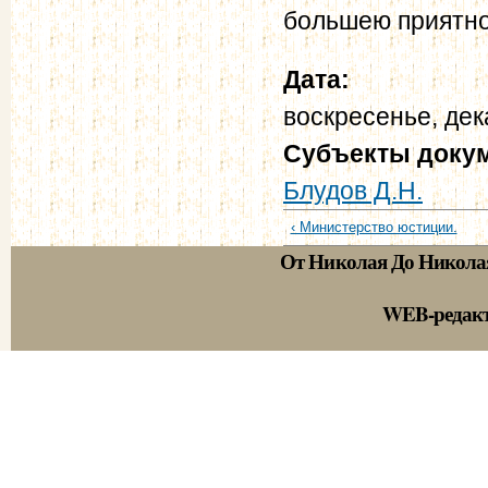
большею приятно
Дата:
воскресенье, дек
Субъекты доку
Блудов Д.Н.
‹ Министерство юстиции.
От Николая До Никола
WEB-редак