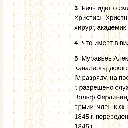
3
. Речь идет о 
Христиан Христн
хирург, академик.
4
. Что имеет в в
5
. Муравьев Але
Кавалергардского
IV разряду, на по
г. разрешено слу
Вольф Фердинанд
армии, член Южно
1845 г. переведе
1845 г.