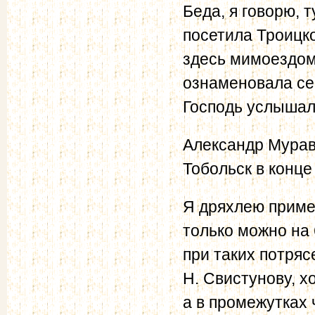
Беда, я говорю, 
посетила Троицко
здесь мимоездом
ознаменовала се
Господь услышал
Александр Мурав
Тобольск в конц
Я дряхлею примет
только можно на 
при таких потряс
Н. Свистунову, х
а в промежутках 