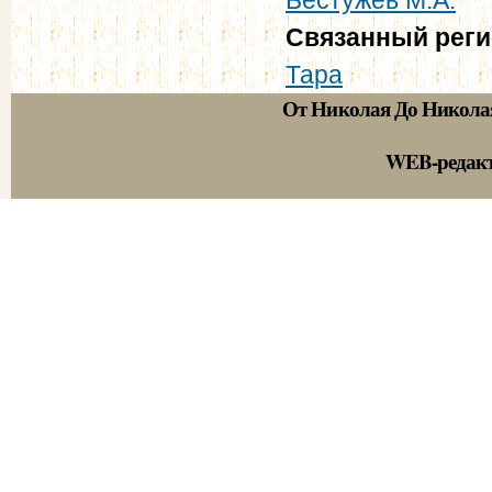
Связанный рег
Тара
От Николая До Никола
WEB-редак