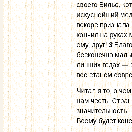
своего Вилье, ко
искуснейший мед
вскоре признала
кончил на руках 
ему, друг!
3
Благо
бесконечно малых
лишних годах,— с
все станем совр
Читал я то, о че
нам честь. Стра
значительность..
Всему будет коне