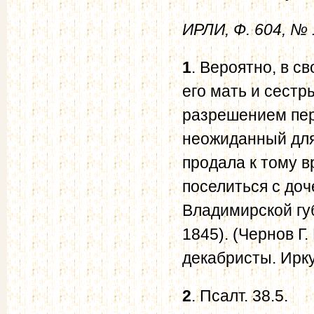
ИРЛИ, Ф. 604, № 
1
. Вероятно, в с
его мать и сестр
разрешением пер
неожиданный для с
продала к тому 
поселиться с доч
Владимирской гу
1845). (Чернов Г
декабристы. Иркут
2
. Псалт. 38.5.