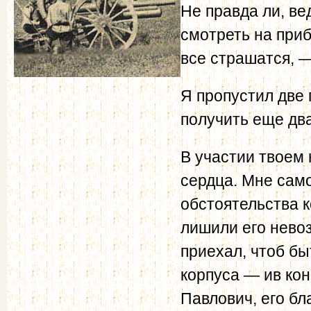
Не правда ли, ве
смотреть на при
все страшатся, 
Я пропустил две 
получить еще два
В участии твоем
сердца. Мне сам
обстоятельства к
лишили его нево
приехал, чтоб б
корпуса — ив ко
Павлович, его б