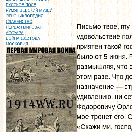
РУССКОЕ ПОЛЕ
РУМЯНЦЕВСКИЙ МУЗЕЙ
ЭТНОЦИКЛОПЕДИЯ
СЛАВЯНСТВО
Письмо твое, my d
ПЕРВАЯ МИРОВАЯ
АПСУАРА
удовольствие пол
ВОЙНА 1812 ГОДА
МОСКОВИЯ
приятен такой го
было от 5 июня. 
размышляя, что с
этом разе. Что д
назначение — стр
удивлению, ни с
Федоровичу Орло
мое тронет его. 
«Скажи ми, госпо