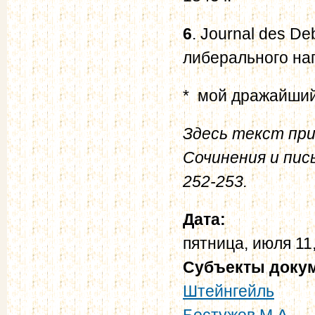
6
. Journal des D
либерального нап
* мой дражайший д
Здесь текст при
Сочинения и пис
252-253.
Дата:
пятница, июля 11
Субъекты доку
Штейнгейль
Бестужев М.А.