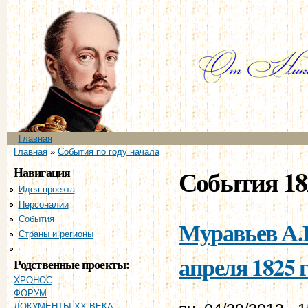
Пе
ос
со
Главное меню
Главная
Вы здесь
Главная
»
События по году начала
Навигация
События 18
Идея проекта
Персоналии
События
Муравьев А.Н
Страны и регионы
Хронология
апреля 1825 г
Родственные проекты:
ХРОНОС
ФОРУМ
ДОКУМЕНТЫ XX ВЕКА