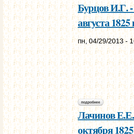
Бурцов И.Г. 
августа 1825 г
пн, 04/29/2013 - 
подробнее
о бурцов и.г. - мур
Лачинов Е.Е.
октября 1825 