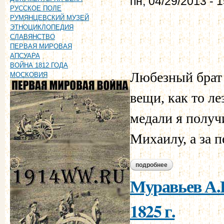
пн, 04/29/2013 - 
РУССКОЕ ПОЛЕ
РУМЯНЦЕВСКИЙ МУЗЕЙ
ЭТНОЦИКЛОПЕДИЯ
СЛАВЯНСТВО
ПЕРВАЯ МИРОВАЯ
АПСУАРА
ВОЙНА 1812 ГОДА
Любезный брат 
МОСКОВИЯ
вещи, как то л
медали я получ
Михаилу, а за п
подробнее
о муравьев а.н. - 
Муравьев А.Н
1825 г.