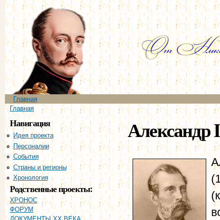
Пе
ос
со
Главное меню
Главная
Вы здесь
Главная
Навигация
Александр I
Идея проекта
Персоналии
События
А
Страны и регионы
(
Хронология
Родственные проекты:
(
ХРОНОС
в
ФОРУМ
ДОКУМЕНТЫ XX ВЕКА