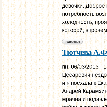
девочки. Доброе
потребность воз
холодность, про
которой, впрочем
подробнее
о тютчева а.ф. дне
Тютчева А.Ф.
пн, 06/03/2013 - 
Цесаревич нездор
и я поехала к Ек
Андрей Карамзин
мрачна и подавл