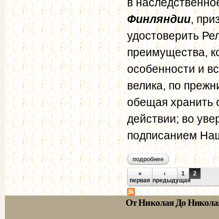
в наследственно
Финляндии
, при
удостоверить Ре
преимущества, к
особенности и в
велика, по преж
обещая хранить 
действии; во ув
подписанием Наш
подробнее
о манифест алекса
жителям финлянд
Страницы
«
‹
1
2
первая
предыдущая
От Николая До Никола