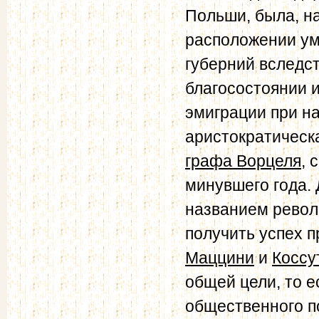
Польши, была, н
расположении ум
губерний вследс
благосостоянии и
эмиграции при на
аристократическ
графа Ворцеля
, 
минувшего года. 
названием револ
получить успех п
Маццини
и
Коссу
общей цели, то е
общественного п