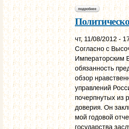
подробнее
о политическое обо
Политическое
чт, 11/08/2012 - 1
Согласно с Выс
Императорским В
обязанность пре
обзор нравствен
управлений Росси
почерпнутых из 
доверия. Он зак
мой годовой отче
государства зас