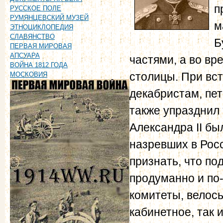
п
РУССКОЕ ПОЛЕ
РУМЯНЦЕВСКИЙ МУЗЕЙ
м
ЭТНОЦИКЛОПЕДИЯ
СЛАВЯНСТВО
Б
ПЕРВАЯ МИРОВАЯ
АПСУАРА
частями, а во в
ВОЙНА 1812 ГОДА
столицы. При вс
МОСКОВИЯ
декабристам, пет
также упразднил
Александра II б
назревших в Росс
признать, что п
продуманно и по
комитеты, велось
кабинетное, так 