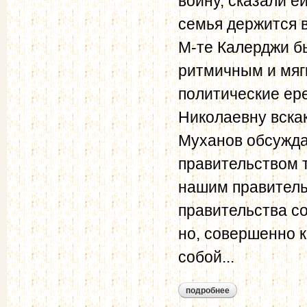
войну, сказали е
семья держится в
М-те Калерджи б
ритмичным и мяг
политические ер
Николаевну вскак
Муханов обсужда
правительством 
нашим правитель
правительства со
но, совершенно к
собой...
подробнее
о тютчева а.ф. дне