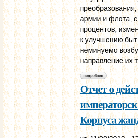
преобразования,
армии и флота, 
процентов, изме
к улучшению быт
неминуемо возбу
направление их 
подробнее
о политическое обо
Отчет о дейс
императорск
Корпуса жанд