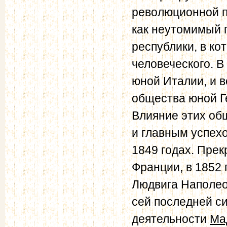
революционной п
как неутомимый 
республики, в ко
человеческого. В
юной Италии, и в
общества юной Г
Влияние этих об
и главным успех
1849 годах. Пре
Франции, в 1852 
Людвига Наполео
сей последней си
деятельности
Ма