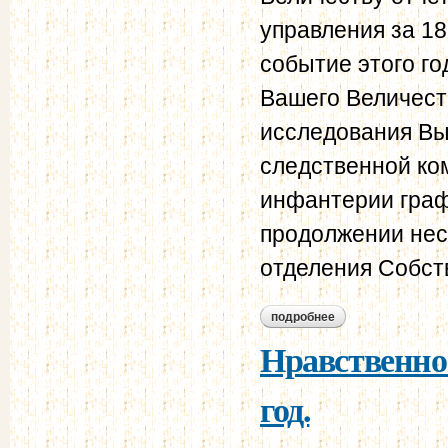
управления за 18
событие этого го
Вашего Величест
исследования Вы
следственной ко
инфантерии граф
продолжении неск
отделения Собст
подробнее
о отчет о действи
за 1866 год.
Нравственно-
год.