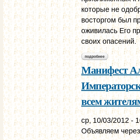
которые не одобр
восторгом был пр
оживилась Его п
своих опасений.
подробнее
о отчет о действи
жандармов за 1855
Манифест Ал
Императорск
всем жителя
ср, 10/03/2012 - 
Объявляем через