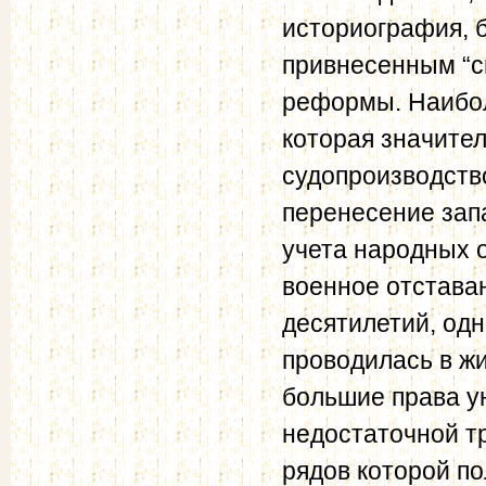
историография, 
привнесенным “св
реформы. Наибол
которая значите
судопроизводств
перенесение зап
учета народных 
военное отстава
десятилетий, од
проводилась в ж
большие права у
недостаточной т
рядов которой по