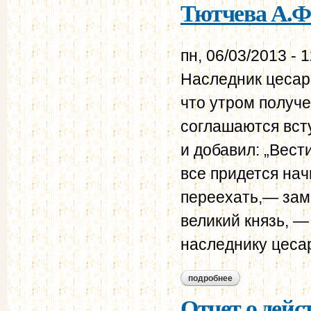
Тютчева А.Ф.
пн, 06/03/2013 - 
Наследник цесаре
что утром получе
соглашаются вст
и добавил: „Вест
все придется на
переехать,— зам
великий князь, —
наследнику цесар
подробнее
о тютчева а.ф. дне
Отчет о дейс