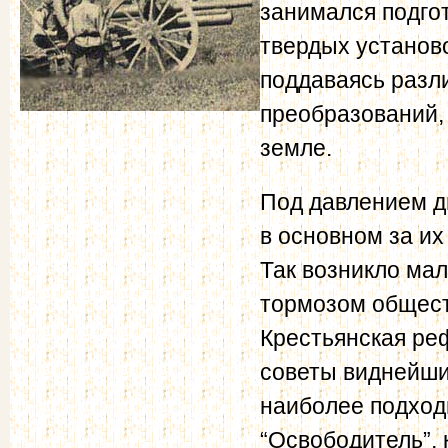
занимался подго
твердых установо
поддаваясь разл
преобразований,
земле.
Под давлением д
в основном за их
Так возникло мал
тормозом общест
Крестьянская ре
советы виднейш
наиболее подход
“Освободитель”, 