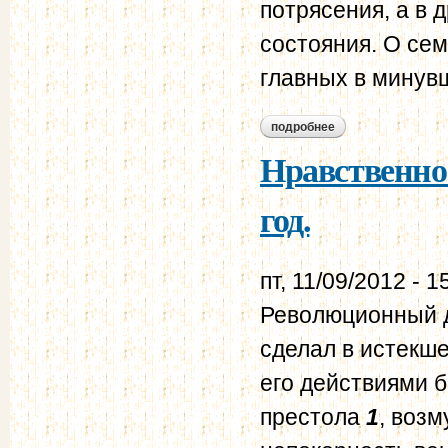
потрясения, а в 
состояния. О се
главных в минув
подробнее
о нравственно-пол
Нравственно-
год.
пт, 11/09/2012 - 1
Революционный д
сделал в истекш
его действиями 
престола
1
, воз