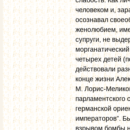
человеком и, за
осознавал своео
женолюбием, име
супруги, не выде
морганатический 
четырех детей (п
действовали раз
конце жизни Але
М. Лорис-Меликов
парламентского 
германской орие
императоров”. Б
взрывом бомбы н