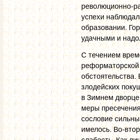
революционно-ра
успехи наблюдал
образовании. Го
удачными и надо
С течением време
реформаторской 
обстоятельства. 
злодейских поку
в Зимнем дворце
меры пресечения,
сословие сильны
имелось. Во-втор
слабость. Как ли