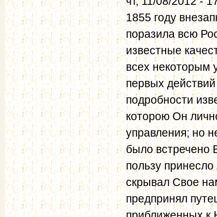
чт, 11/08/2012 - 1
1855 году внеза
поразила всю Ро
известные качес
всех некоторым 
первых действий
подробности изв
которою Он лично
управления; но н
было встречено 
пользу принесло 
скрывал Свое нам
предпринял путе
приближенных к 