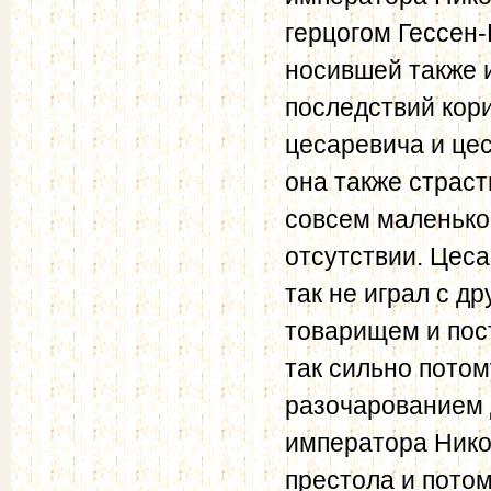
герцогом Гессен-
носившей также 
последствий кори
цесаревича и це
она также страст
совсем маленькой
отсутствии. Цеса
так не играл с д
товарищем и пост
так сильно пото
разочарованием 
императора Нико
престола и пото