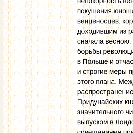
непокорность вен
покушения юнош
венценосцев, ко
доходившим из р
сначала весною,
борьбы революци
в Польше и отча
и строгие меры 
этого плана. Ме
распространение
Придунайских кня
значительного ч
выпуском в Лонд
совещаниями пре