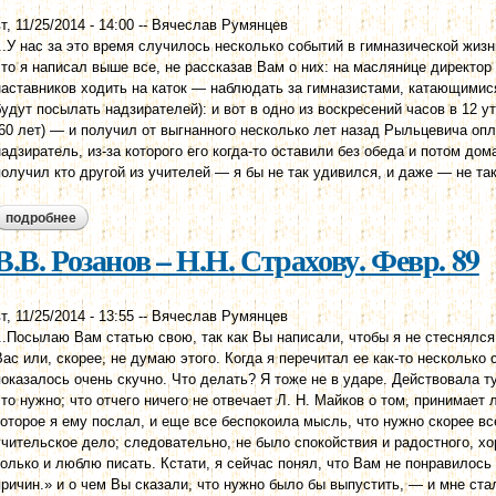
т, 11/25/2014 - 14:00
--
Вячеслав Румянцев
...У нас за это время случилось несколько событий в гимназической жизни
что я написал выше все, не рассказав Вам о них: на маслянице директ
наставников ходить на каток — наблюдать за гимназистами, катающимися 
будут посылать надзирателей): и вот в одно из воскресений часов в 12 
(60 лет) — и получил от выгнанного несколько лет назад Рыльцевича опле
надзиратель, из-за которого его когда-то оставили без обеда и потом до
получил кто другой из учителей — я бы не так удивился, и даже — не так
подробнее
о в.в. розанов – н.н. страхову. 21 мар. 89
В.В. Розанов – Н.Н. Страхову. Февр. 89
т, 11/25/2014 - 13:55
--
Вячеслав Румянцев
...Посылаю Вам статью свою, так как Вы написали, чтобы я не стеснялся
Вас или, скорее, не думаю этого. Когда я перечитал ее как-то несколько
показалось очень скучно. Что делать? Я тоже не в ударе. Действовала ту
что нужно; что отчего ничего не отвечает Л. Н. Майков о том, принимает
которое я ему послал, и еще все беспокоила мысль, что нужно скорее все
учительское дело; следовательно, не было спокойствия и радостного, хо
только и люблю писать. Кстати, я сейчас понял, что Вам не понравилось 
причин.» и о чем Вы сказали, что нужно было бы выпустить, — и мне стал