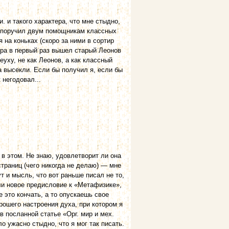
. и такого характера, что мне стыдно,
ор поручил двум помощникам классных
на коньках (скоро за ними в сортир
утра в первый раз вышел старый Леонов
уху, не как Леонов, а как классный
ма высекли. Если бы получил я, если бы
 негодовал...
 в этом. Не знаю, удовлетворит ли она
 страниц (чего никогда не делаю) — мне
т и мысль, что вот раньше писал не то,
 ли новое предисловие к «Метафизике»,
 это кончать, а то опускаешь свое
рошего настроения духа, при котором я
в посланной статье «Орг. мир и мех.
о ужасно стыдно, что я мог так писать.