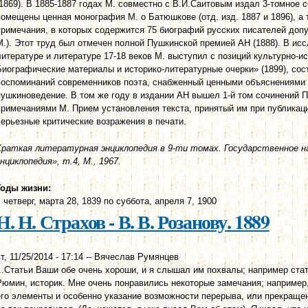
(1869). В 1885-1887 годах М. совместно с В.И.Саитовым издал 3-томное 
помещены ценная монография М. о Батюшкове (отд. изд. 1887 и 1896), а
примечания, в которых содержится 75 биографий русских писателей допу
М.). Этот труд был отмечен полной Пушкинской премией АН (1888). В ис
литературе и литературе 17-18 веков М. выступил с позиций культурно-и
Биографические материалы и историко-литературные очерки» (1899), сос
воспоминаний современников поэта, снабженный ценными объяснениями 
пушкиноведение. В том же году в издании АН вышел 1-й том сочинений П
примечаниями М. Прием установления текста, принятый им при публикац
серьезные критические возражения в печати.
Краткая литературная энциклопедия в 9-ти томах. Государственное 
энциклопедия», т.4, М., 1967.
Годы жизни:
с
четверг, марта 28, 1839
по
суббота, апреля 7, 1900
Н. Н. Страхов - В. В. Розанову. 1889
т, 11/25/2014 - 17:14
--
Вячеслав Румянцев
...Статьи Ваши обе очень хороши, и я слышал им похвалы; например ста
Рюмин, историк. Мне очень понравились некоторые замечания; например,
его элементы и особенно указание возможности перерыва, или прекращен