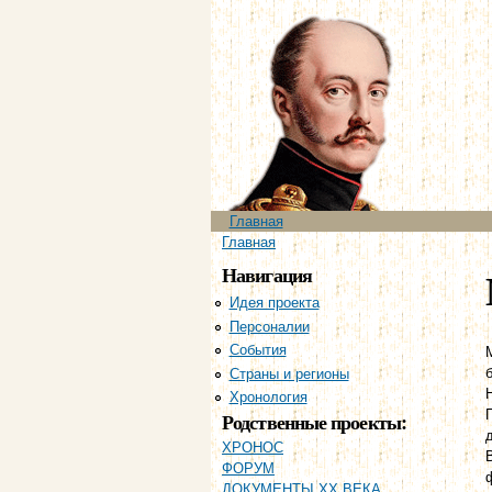
Главное меню
Главная
Вы здесь
Главная
Навигация
Идея проекта
Персоналии
События
Страны и регионы
Хронология
Родственные проекты:
ХРОНОС
ФОРУМ
ДОКУМЕНТЫ XX ВЕКА