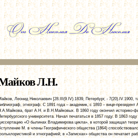
Перейти к
основному
содержанию
Майков Л.Н.
Майков, Леонид Николаевич [28.III(9.IV).1839, Петербург, - 7(20).IV.1900,
библиограф, этнограф. С 1891 года – академик, с 1893 – вице-президент
Н.А.Майкова, брат А.Н. и В.Н.Майковых. В 1860 году окончил историко-
Петербургского университета. Начал печататься в 1857 году. В 1863 год
диссертацию «О былинах Владимирова цикла», в которой защищал теори
Вступление М. в члены Географического общества (1864) способствовало
фольклористикой и этнографией; в «Записках» общества он печатает ра