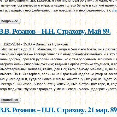
не так понравился. (Да, кажется, я уже писал Вам об этом). Я ждал, чт
к явлениям органического мира, и нашел только беглые и краткие намеки
книга, страдают
неопределенностью предмета
и неопределенностью
ме
подробнее
о н. н. страхов - в. в. розанову. 1889
В.В. Розанов – Н.Н. Страхову. Май 89.
т, 11/25/2014 - 15:00
--
Вячеслав Румянцев
...Что касается до Л. Н. Майкова, то, когда я был у его брата, он в разго
фамилию Первова — вообще отнесся к нему пренебрежительно, и я это о
очень добрый, простой русский человек, но с тем особенным эгоизмом и
которому очень способны русские; бедный Первое столько трудился, и в
самоотверженный человек, каким, дай Бог, быть самому Майкову, и, не з
свысока. Но я бы стерпел, если бы на Страстной неделе не умер от восп
был у него один и, судя по болезни жены, кажется, у них уже не будет б
я всегда с ним играл, бывало; отец, конечно, был в страшном горе, и, ко
когда люди так глубоко страдают, у меня шевельнулось недоброе чувство
подробнее
о в.в. розанов – н.н. страхову. май 89.
В.В. Розанов – Н.Н. Страхову. 21 мар. 89