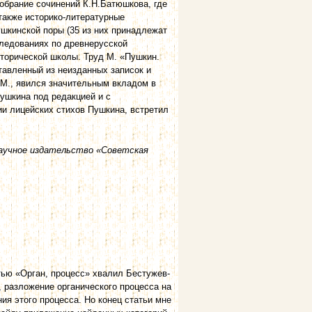
собрание сочинений К.Н.Батюшкова, где
 также историко-литературные
шкинской поры (35 из них принадлежат
следованиях по древнерусской
сторической школы. Труд М. «Пушкин.
тавленный из неизданных записок и
М., явился значительным вкладом в
ушкина под редакцией и с
ии лицейских стихов Пушкина, встретил
научное издательство «Советская
тью «Орган, процесс» хвалил Бестужев-
 разложение органического процесса на
ия этого процесса. Но конец статьи мне