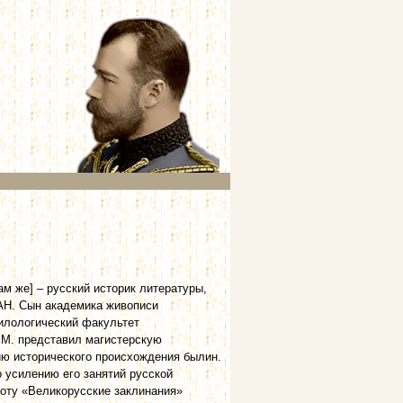
 там же] – русский историк литературы,
 АН. Сын академика живописи
филологический факультет
у М. представил магистерскую
ю исторического происхождения былин.
 усилению его занятий русской
боту «Великорусские заклинания»