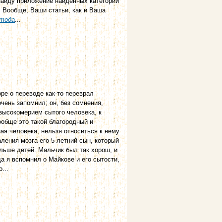
о найду приложение найденных категорий
. Вообще, Ваши статьи, как и Ваша
тода
...
воре о переводе как-то переврал
чень запомнил; он, без сомнения,
 высокомерием сытого человека, к
ообще это такой благородный и
ная человека, нельзя относиться к нему
аления мозга его 5-летний сын, который
ольше детей. Мальчик был так хорош, и
гда я вспомнил о Майкове и его сытости,
...