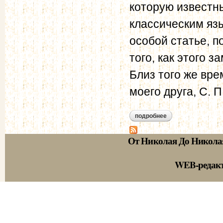
которую известны
классическим язы
особой статье, п
того, как этого 
Близ того же вре
моего друга, С. П
подробнее
о берг н.в. записки.
От Николая До Никола
WEB-редак