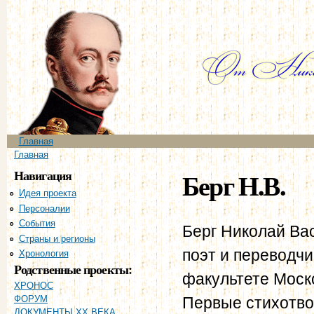
Пе
ос
со
Главное меню
Главная
Вы здесь
Главная
Навигация
Берг Н.В.
Идея проекта
Персоналии
События
Берг Николай Вас
Страны и регионы
поэт и переводчи
Хронология
Родственные проекты:
факультете Моско
ХРОНОС
Первые стихотво
ФОРУМ
ДОКУМЕНТЫ XX ВЕКА