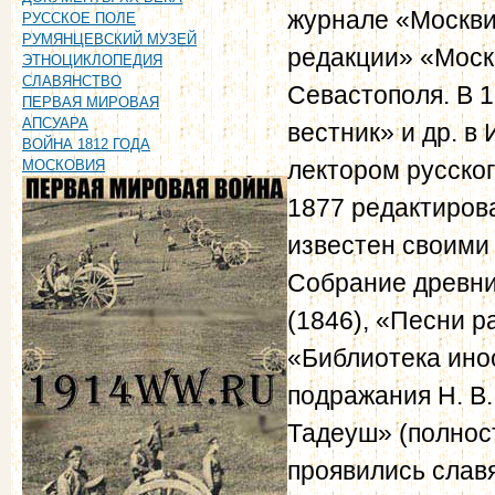
журнале «Москвит
РУССКОЕ ПОЛЕ
РУМЯНЦЕВСКИЙ МУЗЕЙ
редакции» «Моск
ЭТНОЦИКЛОПЕДИЯ
СЛАВЯНСТВО
Севастополя. В 
ПЕРВАЯ МИРОВАЯ
АПСУАРА
вестник» и др. в
ВОЙНА 1812 ГОДА
лектором русско
МОСКОВИЯ
1877 редактиров
известен своими
Собрание древни
(1846), «Песни ра
«Библиотека ино
подражания Н. В.
Тадеуш» (полност
проявились слав