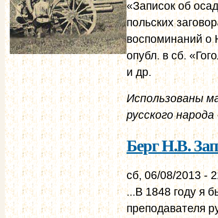
«Записок об осад
польских заговор
воспоминаний о Н
опубл. в сб. «Го
и др.
Использованы м
русского народа -
Берг Н.В. За
сб, 06/08/2013 - 
...В 1848 году я
преподавателя ру