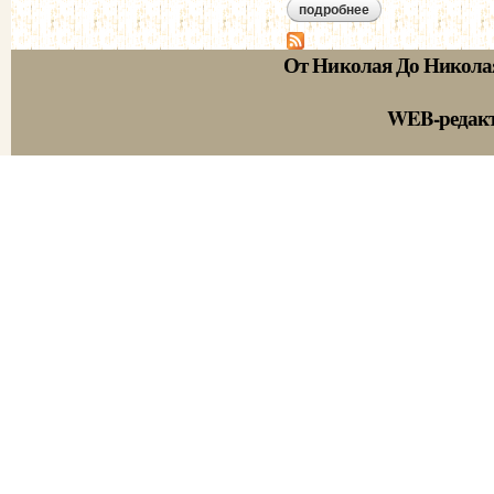
подробнее
о лобойко и.н. евг
От Николая До Никола
WEB-редак