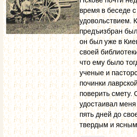
время в беседе 
удовольствием. К
предъизбран был
он был уже в Кие
своей библиотеки
что ему было тог
ученые и пасторс
починки лаврско
поверить смету. 
удостаивал меня
пять дней до сво
твердым и ясным 