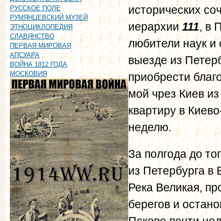
исторических со
РУССКОЕ ПОЛЕ
РУМЯНЦЕВСКИЙ МУЗЕЙ
иерархии
111
, в
ЭТНОЦИКЛОПЕДИЯ
СЛАВЯНСТВО
любители наук и 
ПЕРВАЯ МИРОВАЯ
АПСУАРА
выезде из Петерб
ВОЙНА 1812 ГОДА
МОСКОВИЯ
приобрести благо
мой чрез Киев
из
квартиру в Киево
неделю.
За полгода до то
из Петербурга в 
Река Великая, п
берегов и остано
Пскове почти нед