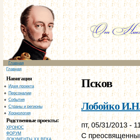
Пе
ос
со
Главное меню
Главная
Вы здесь
Главная
Навигация
Псков
Идея проекта
Персоналии
События
Лобойко И.Н.
Страны и регионы
Хронология
Родственные проекты:
пт, 05/31/2013 - 1
ХРОНОС
ФОРУМ
С преосвященным
ДОКУМЕНТЫ XX ВЕКА