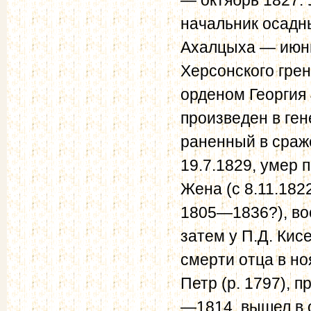
начальник осадн
Ахалцыха — июн
Херсонского грен
орденом Георгия 
произведен в ге
раненный в сраж
19.7.1829, умер п
Жена (с 8.11.182
1805—1836?), во
затем у П.Д. Кис
смерти отца в н
Петр (р. 1797), 
—1814, вышел в 