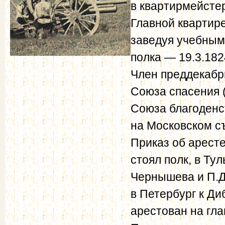
в квартирмейстер
Главной квартире
заведуя учебным
полка — 19.3.182
Член преддекабр
Союза спасения 
Союза благоденст
на Московском съ
Приказ об аресте
стоял полк, в Ту
Чернышева и П.Д.
в Петербург к Диб
арестован на гла