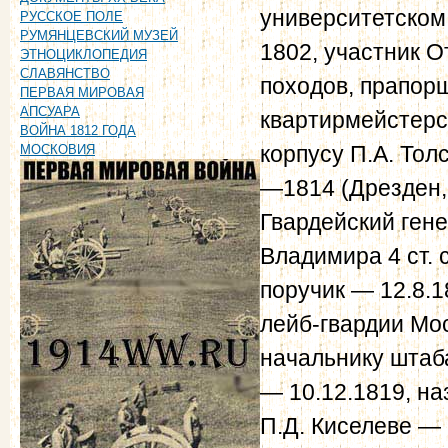
университетском
РУССКОЕ ПОЛЕ
РУМЯНЦЕВСКИЙ МУЗЕЙ
1802, участник 
ЭТНОЦИКЛОПЕДИЯ
СЛАВЯНСТВО
походов, прапорщ
ПЕРВАЯ МИРОВАЯ
АПСУАРА
квартирмейстерс
ВОЙНА 1812 ГОДА
корпусу П.А. Тол
МОСКОВИЯ
—1814 (Дрезден, 
Гвардейский ген
Владимира 4 ст. 
поручик — 12.8.1
лейб-гвардии Мо
начальнику штаба
— 10.12.1819, н
П.Д. Киселеве — 