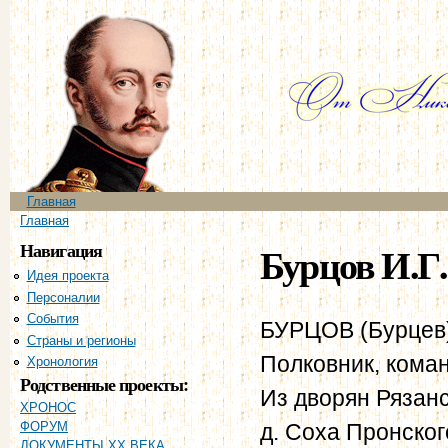
Пе
ос
со
Главное меню
Главная
Вы здесь
Главная
Навигация
Бурцов И.Г.
Идея проекта
Персоналии
События
БУРЦОВ (Бурцев) 
Страны и регионы
Полковник, коман
Хронология
Родственные проекты:
Из дворян Рязанс
ХРОНОС
д. Соха Пронског
ФОРУМ
ДОКУМЕНТЫ XX ВЕКА