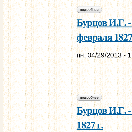
подробнее
о бурцов и.г. - мур
Бурцов И.Г. 
февраля 1827 
пн, 04/29/2013 - 
подробнее
о бурцов и.г. - му
Бурцов И.Г. 
1827 г.