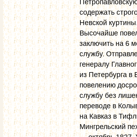
Петропавловскую
содержать строг
Невской куртины
Высочайше повел
заключить на 6 м
службу. Отправл
генералу Главно
из Петербурга в
повелению досро
службу без лише
переводе в Колы
на Кавказ в Тифл
Мингрельский пе
— октябрь 1827. 