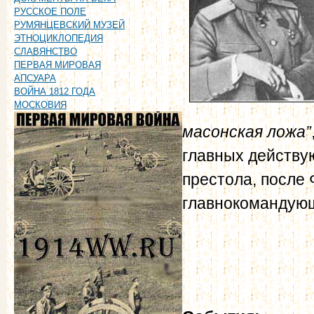
РУССКОЕ ПОЛЕ
РУМЯНЦЕВСКИЙ МУЗЕЙ
ЭТНОЦИКЛОПЕДИЯ
СЛАВЯНСТВО
ПЕРВАЯ МИРОВАЯ
АПСУАРА
ВОЙНА 1812 ГОДА
МОСКОВИЯ
масонская ложа”
главных действу
престола, после
главнокомандующ