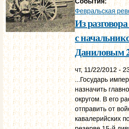
События:
Февральская рево
Из разговора
с начальнико
Даниловым 27
чт, 11/22/2012 - 2
...Государь импе
назначить глав
округом. В его 
отправить от вой
кавалерийских по
резерве 15-й див