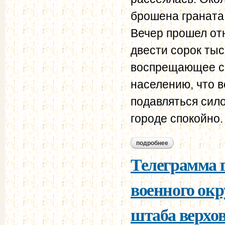
брошена граната
Вечер прошел от
двести сорок ты
воспрещающее ск
населению, что в
подавляться сило
городе спокойно.
подробнее
о телеграмма ген. 
Телеграмма г
военного окр
штаба верхов