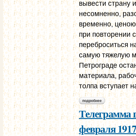
вывести страну и
несомненно, раз
временно, ценою
при повторении 
переброситься на
самую тяжелую м
Петрограде оста
материала, рабоч
толпа вступает н
подробнее
о телеграмма пред
Телеграмма г
февраля 1917