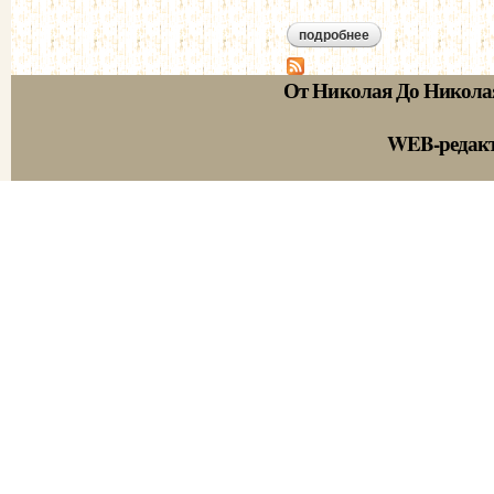
подробнее
о телеграмма гл. 
верховного главно
От Николая До Никола
WEB-редак