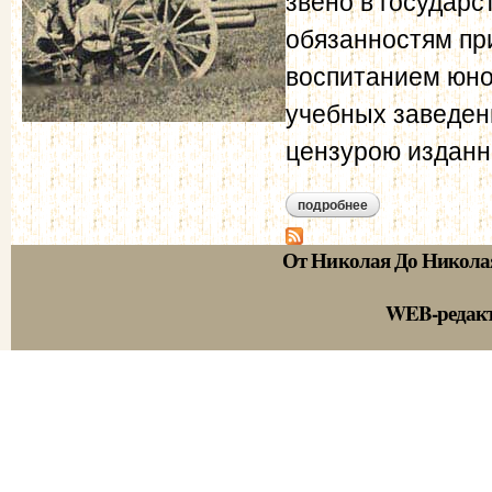
звено в государс
обязанностям пр
воспитанием юно
учебных заведен
цензурою изданн
подробнее
о 3. министерство 
От Николая До Никола
WEB-редак