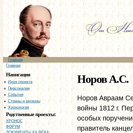
Пе
ос
со
Главное меню
Главная
Вы здесь
Главная
Навигация
Норов А.С.
Идея проекта
Персоналии
События
Норов Авраам Се
Страны и регионы
войны 1812 г. Пе
Хронология
Родственные проекты:
особых поручени
ХРОНОС
правитель канце
ФОРУМ
ДОКУМЕНТЫ XX ВЕКА