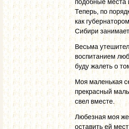
подобные места и
Теперь, по поряд
как губернатором
Сибири занимает 
Весьма утешител
воспитанием любе
буду жалеть о то
Моя маленькая се
прекрасный малый
свел вместе.
Любезная моя жен
оставить ей мест