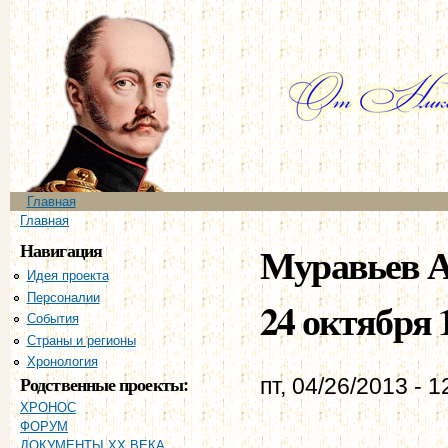
Пе
ос
со
Главное меню
Главная
Вы здесь
Главная
Навигация
Муравьев А
Идея проекта
Персоналии
24 октября 1
События
Страны и регионы
Хронология
Родственные проекты:
пт, 04/26/2013 - 1
ХРОНОС
ФОРУМ
ДОКУМЕНТЫ XX ВЕКА