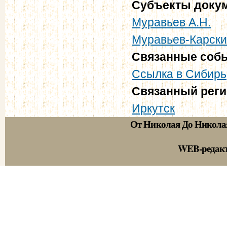
Субъекты доку
Муравьев А.Н.
Муравьев-Карски
Связанные соб
Ссылка в Сибирь
Связанный рег
Иркутск
От Николая До Никола
WEB-редак