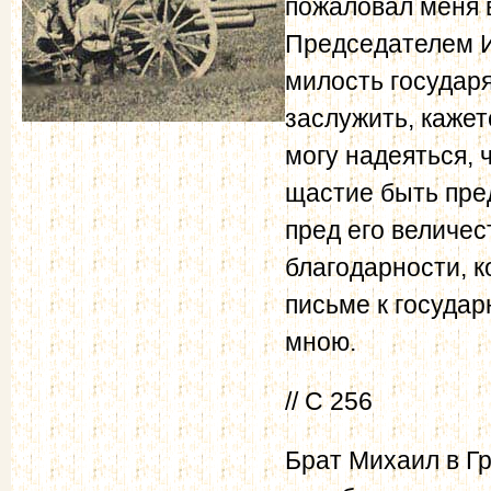
пожаловал меня в
Председателем И
милость государя
заслужить, кажет
могу надеяться, 
щастие быть пре
пред его величе
благодарности, к
письме к госуда
мною.
// С 256
Брат Михаил в Гр