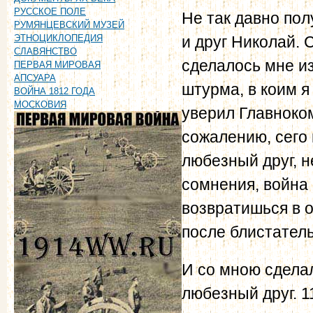
РУССКОЕ ПОЛЕ
Не так давно пол
РУМЯНЦЕВСКИЙ МУЗЕЙ
и друг Николай.
ЭТНОЦИКЛОПЕДИЯ
СЛАВЯНСТВО
сделалось мне и
ПЕРВАЯ МИРОВАЯ
АПСУАРА
штурма, в коим я
ВОЙНА 1812 ГОДА
МОСКОВИЯ
уверил Главноком
сожалению, сего 
любезный друг, н
сомнения, война 
возвратишься в 
после блистатель
И со мною сдела
любезный друг. 