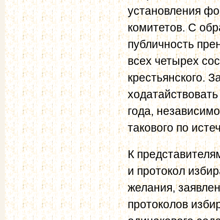
установления фо
комитетов. С об
публичность пре
всех четырех сос
крестьянского. З
ходатайствовать
года, независим
такового по исте
К представителям
и протокол изби
желания, заявлен
протоколов избир