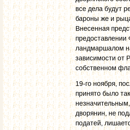
все дела будут 
бароны же и рыц
Внесенная предс
предоставлении 
ландмаршалом на
зависимости от Р
собственном фла
19-го ноября, п
принято было та
незначительным,
дворянин, не по
податей, лишает