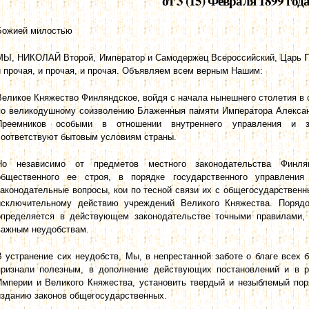
от 3 (15) Февраля 1899 года
Божией милостью
МЫ, НИКОЛАЙ Второй, Император и Самодержец Всероссийский, Царь П
и прочая, и прочая, и прочая.
Объявляем всем верным Нашим:
Великое Княжество Финляндское, войдя с начала нынешнего столетия в 
по великодушному соизволению Блаженныя памяти Императора Алексан
Преемников особыми в отношении внутреннего управления и за
соответствуют бытовым условиям страны.
Но независимо от предметов местного законодательства Финля
общественного ее строя, в порядке государственного управлени
законодательные вопросы, кои по тесной связи их с общегосударствен
исключительному действию учреждений Великого Княжества. Порядо
определяется в действующем законодательстве точными правилами,
важным неудобствам.
В устранение сих неудобств, Мы, в непрестанной заботе о благе всех
признали полезным, в дополнение действующих постановлений и в 
Империи и Великого Княжества, установить твердый и незыблемый пор
изданию законов общегосударственных.