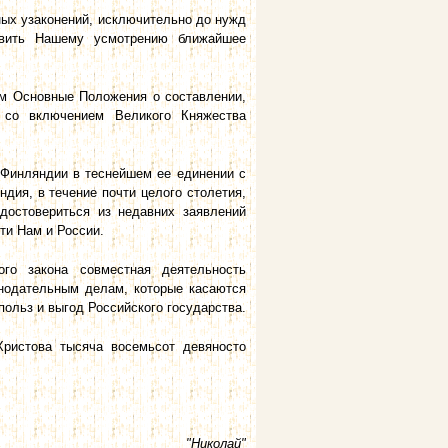
ных узаконений, исключительно до нужд
авить Нашему усмотрению ближайшее
м Основные Положения о составлении,
 со включением Великого Княжества
Финляндии в теснейшем ее единении с
ия, в течение почти целого столетия,
достовериться из недавних заявлений
ти Нам и России.
го закона совместная деятельность
нодательным делам, которые касаются
ольз и выгод Российского государства.
Христова тысяча восемьсот девяносто
"Николай"