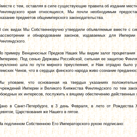
Вместе с тем, оставляя в силе существующие правила об издании мест
Финляндского края относящихся, Мы почли необходимым предост
указание предметов общеимперского законодательства.
В сих видах Мы Собственноручно утвердили объявляемые вместе с си
рассмотрении и обнародовании законов, издаваемых для Империи
Финляндского.
По примеру Венценосных Предков Наших Мы видим залог процветания 
Империею. Под сенью Державы Российской, сильная ее защитою Финлянд
неуклонно шла по пути мирного преуспеяния, и Нам отрадно было у
Земских Чинов, что в сердцах финского народа живо сознание преданнос
Мы уповаем, что основанная на твердых указаниях положительно
учреждений Империи и Великого Княжества Финляндского по тем зако
обоюдных их интересов, послужить к вящему обеспечению действенных п
Дано в Санкт-Петербурге, в 3 день Февраля, в лето от Рождества 
девятое, Царствования же Нашего в пятое.
На подлинном Собственною Его Императорского рукою подписано: