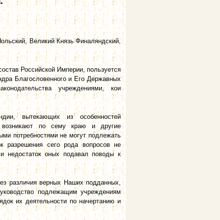
.
ольский, Великий Князь Финаляндский,
состав Российской Империи, пользуется
дра Благословенного и Его Державных
конодательства учреждениями, кои
ндии, вытекающих из особенностей
я возникают по сему краю и другие
ными потребностями не могут подлежать
к разрешения сего рода вопросов не
 и недостаток оных подавал поводы к
 без различия верных Наших подданных,
руководство подлежащим учреждениям
ядок их деятельности по начертанию и