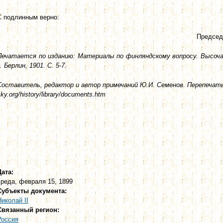
С подлинным верно:
Председ
Печатается по изданию: Материалы по финляндскому вопросу. Высоч
. Берлин, 1901. С. 5-7.
Составитель, редактор и автор примечаний Ю.И. Семенов. Перепечатыва
ky.org/history/library/documents.htm
Дата:
среда, февраля 15, 1899
Субъекты документа:
Николай II
Связанный регион:
Россия