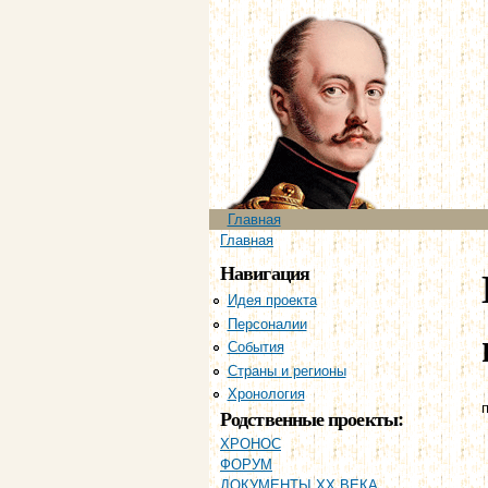
Главное меню
Главная
Вы здесь
Главная
Навигация
Идея проекта
Персоналии
События
Страны и регионы
Хронология
п
Родственные проекты:
ХРОНОС
ФОРУМ
ДОКУМЕНТЫ XX ВЕКА