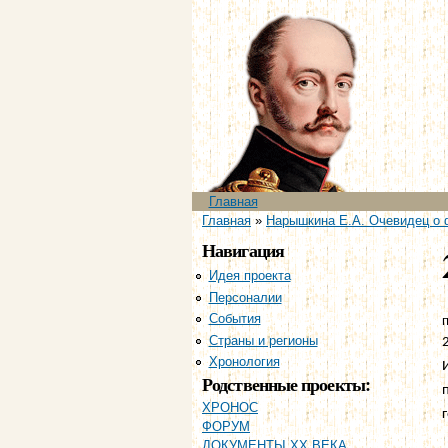
Главное меню
Главная
Вы здесь
Главная
»
Нарышкина Е.А. Очевидец о 
Навигация
Идея проекта
Персоналии
События
п
Страны и регионы
Хронология
Родственные проекты:
ХРОНОС
ФОРУМ
ДОКУМЕНТЫ XX ВЕКА