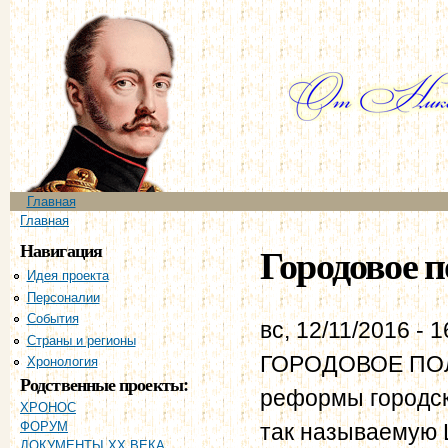
Пе
ос
со
Главное меню
Главная
Вы здесь
Главная
Навигация
Городовое п
Идея проекта
Персоналии
События
вс, 12/11/2016 - 1
Страны и регионы
ГОРОДОВОЕ ПОЛО
Хронология
Родственные проекты:
реформы городск
ХРОНОС
так называемую 
ФОРУМ
ДОКУМЕНТЫ XX ВЕКА