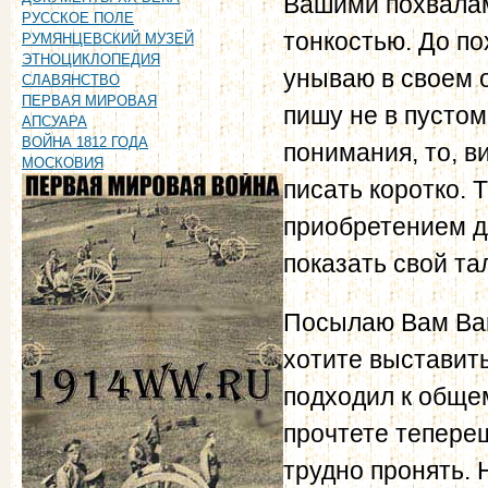
Вашими похвалам
РУССКОЕ ПОЛЕ
тонкостью. До по
РУМЯНЦЕВСКИЙ МУЗЕЙ
ЭТНОЦИКЛОПЕДИЯ
унываю в своем о
СЛАВЯНСТВО
ПЕРВАЯ МИРОВАЯ
пишу не в пусто
АПСУАРА
ВОЙНА 1812 ГОДА
понимания, то, в
МОСКОВИЯ
писать коротко.
приобретением дл
показать свой та
Посылаю Вам Ваш
хотите выставить
подходил к общем
прочтете тепереш
трудно пронять. 