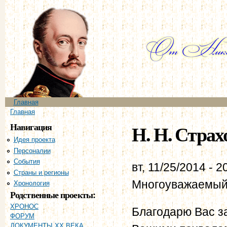
Пе
ос
со
Главное меню
Главная
Вы здесь
Главная
Навигация
Н. Н. Страхо
Идея проекта
Персоналии
События
вт, 11/25/2014 - 2
Страны и регионы
Многоуважаемый
Хронология
Родственные проекты:
ХРОНОС
Благодарю Вас з
ФОРУМ
ДОКУМЕНТЫ XX ВЕКА