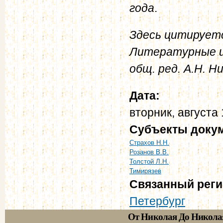
года
.
Здесь цитируется
Литературные из
общ. ред. А.Н. Ни
Дата:
вторник, августа 
Субъекты доку
Страхов Н.Н.
Розанов В.В.
Толстой Л.Н.
Тимирязев
Связанный рег
Петербург
От Николая До Никола